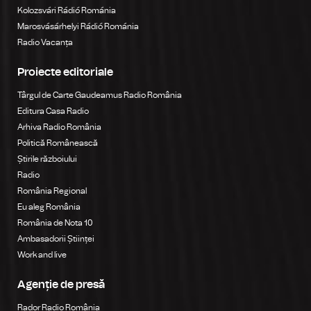
Kolozsvári Rádió Románia
Marosvásárhelyi Rádió Románia
Radio Vacanța
Proiecte editoriale
Târgul de Carte Gaudeamus Radio România
Editura Casa Radio
Arhiva Radio România
Politică Românească
Știrile războiului
Radio
România Regional
Eu aleg România
România de Nota 10
Ambasadorii Științei
Work and live
Agenție de presă
Rador Radio România