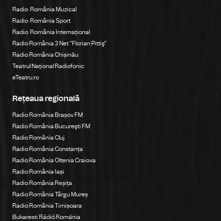
Radio România Muzical
Radio România Sport
Radio România Internațional
Radio România 3 Net "Florian Pittiş"
Radio România Chișinău
Teatrul Național Radiofonic
eTeatru.ro
Rețeaua regională
Radio România Brașov FM
Radio România Bucureşti FM
Radio România Cluj
Radio România Constanța
Radio România Oltenia Craiova
Radio România Iași
Radio România Reșița
Radio România Târgu Mureș
Radio România Timișoara
Bukaresti Rádió Románia