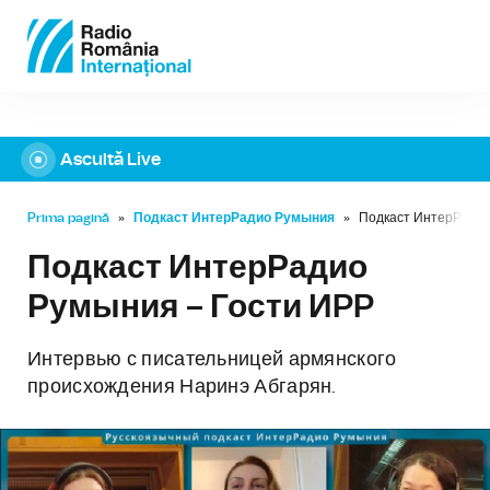
Ascultă Live
Prima pagină
»
Подкаст ИнтерРадио Румыния
»
Подкаст ИнтерРадио
Подкаст ИнтерРадио
Румыния – Гости ИPP
Интервью с писательницей армянского
происхождения Наринэ Абгарян.