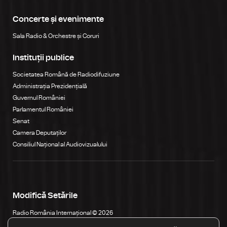
Concerte și evenimente
Sala Radio & Orchestre și Coruri
Instituții publice
Societatea Română de Radiodifuziune
Administrația Prezidențială
Guvernul României
Parlamentul României
Senat
Camera Deputaților
Consiliul Național al Audiovizualului
Modifică Setările
Radio România Internațional © 2026
Str. General Berthelot, Nr. 60-64, RO-010165, Bucureşti, România