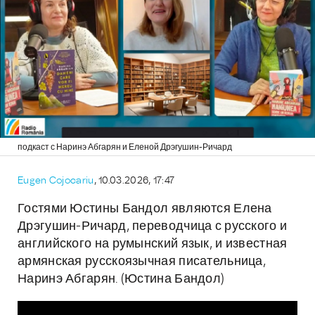
подкаст с Наринэ Абгарян и Еленой Дрэгушин-Ричард
Eugen Cojocariu
, 10.03.2026, 17:47
Гостями Юстины Бандол являются Елена
Дрэгушин-Ричард, переводчица с русского и
английского на румынский язык, и известная
армянская русскоязычная писательница,
Наринэ Абгарян. (Юстина Бандол)