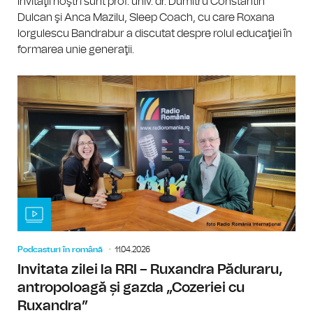
Invitaţii noştri sunt prof. univ. dr. Dumitru Constantin
Dulcan şi Anca Mazilu, Sleep Coach, cu care Roxana
Iorgulescu Bandrabur a discutat despre rolul educaţiei în
formarea unie generaţii.
Podcasturi în română
11.04.2026
Invitata zilei la RRI – Ruxandra Păduraru,
antropoloagă și gazda „Cozeriei cu
Ruxandra”