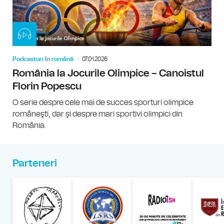
Podcasturi în română
07.01.2026
România la Jocurile Olimpice – Canoistul
Florin Popescu
O serie despre cele mai de succes sporturi olimpice
româneşti, dar şi despre mari sportivi olimpici din
România.
Parteneri
Muzeul Național al Țăran
Liga Stu