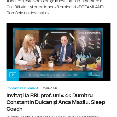
Alina Pop este socioloagă la Institutul de Cercetare a
Calității Vieții şi coordonează proiectul «DREAMLAND –
România ca destinație».
Podcasturi în română
15.04.2026
Invitaţi la RRI: prof. univ. dr. Dumitru
Constantin Dulcan şi Anca Mazilu, Sleep
Coach