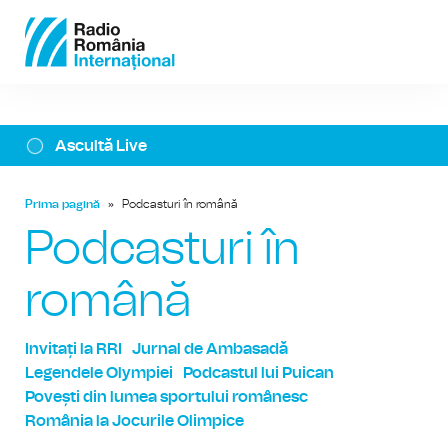
Ascultă Live
Prima pagină
»
Podcasturi în română
Podcasturi în
română
Invitați la RRI
Jurnal de Ambasadă
Legendele Olympiei
Podcastul lui Puican
Povești din lumea sportului românesc
România la Jocurile Olimpice