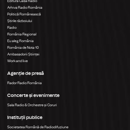
Editura Casa Radio
Arhiva Radio România
Politică Românească
Știrile războiului
Radio
România Regional
Eu aleg România
România de Nota 10
Ambasadorii Științei
Work and live
Agenție de presă
Rador Radio România
Concerte și evenimente
Sala Radio & Orchestre și Coruri
Instituții publice
Societatea Română de Radiodifuziune