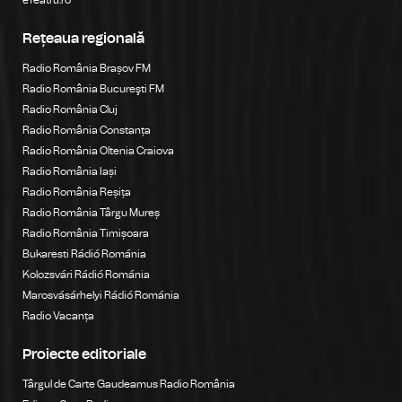
eTeatru.ro
Rețeaua regională
Radio România Brașov FM
Radio România Bucureşti FM
Radio România Cluj
Radio România Constanța
Radio România Oltenia Craiova
Radio România Iași
Radio România Reșița
Radio România Târgu Mureș
Radio România Timișoara
Bukaresti Rádió Románia
Kolozsvári Rádió Románia
Marosvásárhelyi Rádió Románia
Radio Vacanța
Proiecte editoriale
Târgul de Carte Gaudeamus Radio România