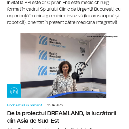
Invitat la RRI este dr. Ciprian Ene este medic chirurg
format în cadrul Spitalului Clinic de Urgență București, cu
experiență în chirurgie minim-invazivă (laparoscopică și
robotică), orientat în prezent către medicina integrativă.
Podcasturi în română
16.04.2026
De la proiectul DREAMLAND, la lucrătorii
din Asia de Sud-Est