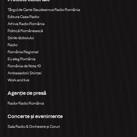
Târgul de Carte Gaudeamus Radio România
Editura Casa Radio
Arhiva Radio România
Politică Românească
Știrile războiului
Radio
România Regional
Eu aleg România
România de Nota 10
Ambasadorii Științei
Work and live
Agenție de presă
Rador Radio România
Concerte și evenimente
Sala Radio & Orchestre și Coruri