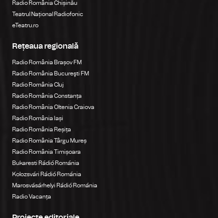
Radio România Chișinău
Teatrul Național Radiofonic
eTeatru.ro
Rețeaua regională
Radio România Brașov FM
Radio România Bucureşti FM
Radio România Cluj
Radio România Constanța
Radio România Oltenia Craiova
Radio România Iași
Radio România Reșița
Radio România Târgu Mureș
Radio România Timișoara
Bukaresti Rádió Románia
Kolozsvári Rádió Románia
Marosvásárhelyi Rádió Románia
Radio Vacanța
Proiecte editoriale