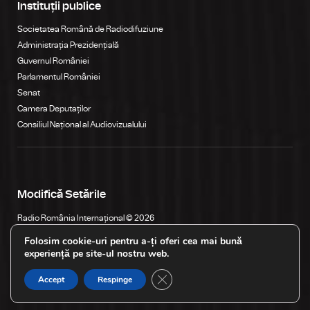
Instituții publice
Societatea Română de Radiodifuziune
Administrația Prezidențială
Guvernul României
Parlamentul României
Senat
Camera Deputaților
Consiliul Național al Audiovizualului
Modifică Setările
Radio România Internațional © 2026
Str. General Berthelot, Nr. 60-64, RO-010165, Bucureşti, România
Folosim cookie-uri pentru a-ți oferi cea mai bună
experiență pe site-ul nostru web.
Close GDPR Cookie Banner
Accept
Respinge