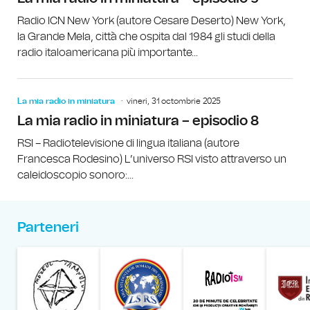
Radio ICN New York (autore Cesare Deserto) New York,
la Grande Mela, città che ospita dal 1984 gli studi della
radio italoamericana più importante...
La mia radio in miniatura
vineri, 31 octombrie 2025
La mia radio in miniatura – episodio 8
RSI – Radiotelevisione di lingua italiana (autore
Francesca Rodesino) L’universo RSI visto attraverso un
caleidoscopio sonoro:...
Parteneri
Muzeul Național al Țăran
Liga Stu