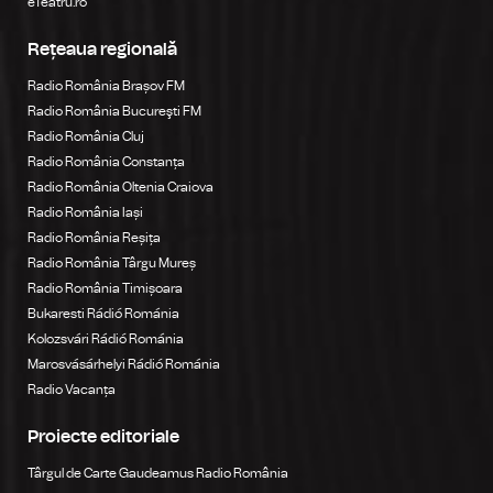
eTeatru.ro
Rețeaua regională
Radio România Brașov FM
Radio România Bucureşti FM
Radio România Cluj
Radio România Constanța
Radio România Oltenia Craiova
Radio România Iași
Radio România Reșița
Radio România Târgu Mureș
Radio România Timișoara
Bukaresti Rádió Románia
Kolozsvári Rádió Románia
Marosvásárhelyi Rádió Románia
Radio Vacanța
Proiecte editoriale
Târgul de Carte Gaudeamus Radio România