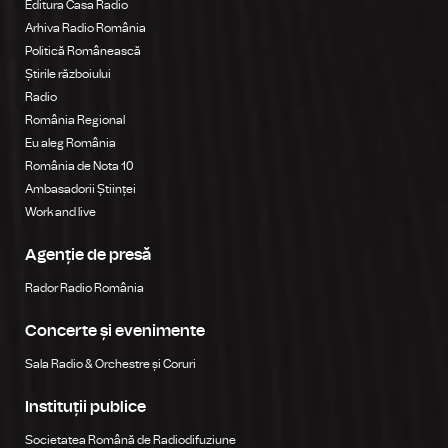
Editura Casa Radio
Arhiva Radio România
Politică Românească
Știrile războiului
Radio
România Regional
Eu aleg România
România de Nota 10
Ambasadorii Științei
Work and live
Agenție de presă
Rador Radio România
Concerte și evenimente
Sala Radio & Orchestre și Coruri
Instituții publice
Societatea Română de Radiodifuziune