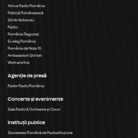
Arhiva Radio România
Politică Românească
Știrile războiului
Radio
România Regional
Eu aleg România
România de Nota 10
Ambasadorii Științei
Work and live
Agenție de presă
Rador Radio România
Concerte și evenimente
Sala Radio & Orchestre și Coruri
Instituții publice
Societatea Română de Radiodifuziune