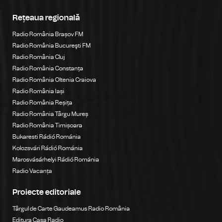
Rețeaua regională
Radio România Brașov FM
Radio România Bucureşti FM
Radio România Cluj
Radio România Constanța
Radio România Oltenia Craiova
Radio România Iași
Radio România Reșița
Radio România Târgu Mureș
Radio România Timișoara
Bukaresti Rádió Románia
Kolozsvári Rádió Románia
Marosvásárhelyi Rádió Románia
Radio Vacanța
Proiecte editoriale
Târgul de Carte Gaudeamus Radio România
Editura Casa Radio