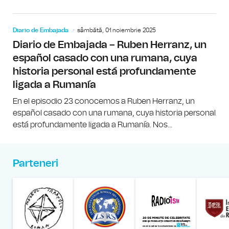
Diario de Embajada
sâmbătă, 01 noiembrie 2025
Diario de Embajada – Ruben Herranz, un
español casado con una rumana, cuya
historia personal está profundamente
ligada a Rumanía
En el episodio 23 conocemos a Ruben Herranz, un
español casado con una rumana, cuya historia personal
está profundamente ligada a Rumanía. Nos...
Parteneri
Muzeul Național al Țăran
Liga Stu