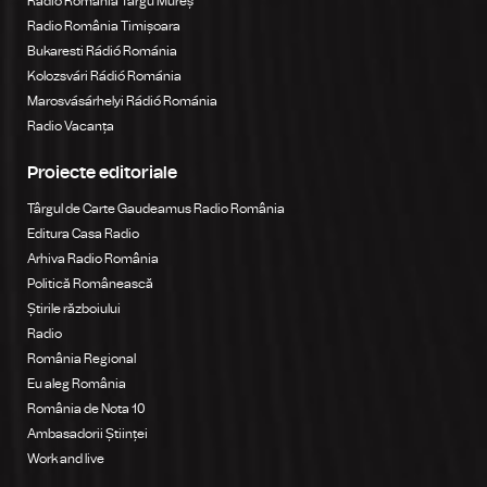
Radio România Târgu Mureș
Radio România Timișoara
Bukaresti Rádió Románia
Kolozsvári Rádió Románia
Marosvásárhelyi Rádió Románia
Radio Vacanța
Proiecte editoriale
Târgul de Carte Gaudeamus Radio România
Editura Casa Radio
Arhiva Radio România
Politică Românească
Știrile războiului
Radio
România Regional
Eu aleg România
România de Nota 10
Ambasadorii Științei
Work and live