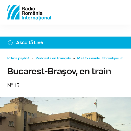
Ascultă Live
Prima pagină
»
Podcasts en français
»
Ma Roumanie. Chronique d'un a
Bucarest-Braşov, en train
N° 15