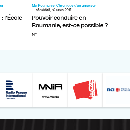
ur
Ma Roumanie. Chronique d'un amateur
sâmbătă, 10 iunie 2017
: l’École
Pouvoir conduire en
Roumanie, est-ce possible ?
N°...
Online
z din România – Bucureşti
Muzeul Național de Artă al României
Le petit Journal
Radio Prague International
Muzeul Națio