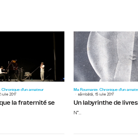
La chronique 83 – Radio România Int
 Chronique d'un amateur
Ma Roumanie. Chronique d'un amate
iulie 2017
sâmbătă, 15 iulie 2017
 que la fraternité se
Un labyrinthe de livres
N°...
Petits et grands plats des jours de fêt