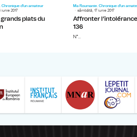
 Chronique d'un amateur
Ma Roumanie. Chronique d'un amate
 iunie 2017
sâmbătă, 17 iunie 2017
t grands plats du
Affronter l’intolérance 
n
136
N°...
ăranului Român
Studentilor Romani din Strainatate - LSRS
Modernism | The Leading Romanian Art Magazine 
Institului European din România
Institutul France