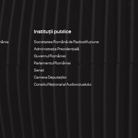
Instituții publice
mânia
Societatea Română de Radiodifuziune
Administrația Prezidențială
Guvernul României
Parlamentul României
Senat
Camera Deputaților
Consiliul Național al Audiovizualului