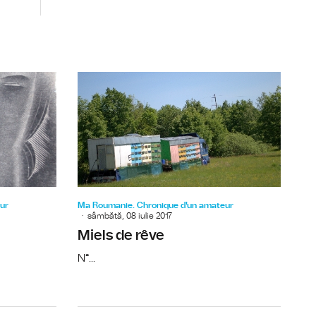
ernational
C’est ici que la fraternité se joue
Un labyrint
ur
Ma Roumanie. Chronique d'un amateur
sâmbătă, 08 iulie 2017
Miels de rêve
N°...
es et de deuils
Petits et grands plats du quotidien
Affronter l’