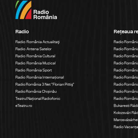
Radio
Rețeaua r
Radio România Actualitaţi
Radio Români
Radio Antena Satelor
Radio România
Radio România Cultural
Radio România
Radio România Muzical
Radio Români
Radio România Sport
Radio România
Radio România Internațional
Radio România
Radio România 3 Net "Florian Pittiş"
Radio România
Radio România Chișinău
Radio Români
Teatrul Național Radiofonic
Radio Români
eTeatru.ro
Bukaresti Rád
Kolozsvári Rá
Marosvásárhel
Radio Vacanț