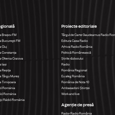
egională
Proiecte editoriale
a Brașov FM
Târgul de Carte Gaudeamus Radio Ro
 Bucureşti FM
Editura Casa Radio
 Cluj
Arhiva Radio România
a Constanța
Politică Românească
 Oltenia Craiova
Știrile războiului
 Iași
Radio
 Reșița
România Regional
a Târgu Mureș
Eu aleg România
a Timișoara
România de Nota 10
ió Románia
Ambasadorii Științei
dió Románia
Work and live
yi Rádió Románia
Agenție de presă
a
Rador Radio România