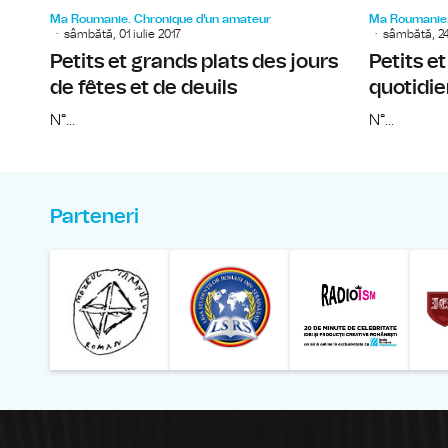
Ma Roumanie. Chronique d'un amateur
Ma Roumanie.
sâmbătă, 01 iulie 2017
sâmbătă, 24
Petits et grands plats des jours
Petits e
de fêtes et de deuils
quotidie
N°...
N°...
Parteneri
Muzeul Național al Ț
Liga 