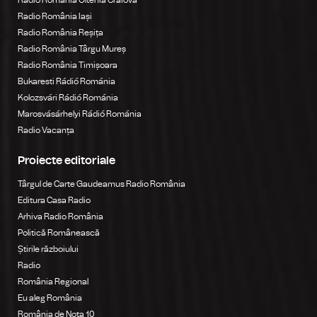
Radio România Iași
Radio România Reșița
Radio România Târgu Mureș
Radio România Timișoara
Bukaresti Rádió Románia
Kolozsvári Rádió Románia
Marosvásárhelyi Rádió Románia
Radio Vacanța
Proiecte editoriale
Târgul de Carte Gaudeamus Radio România
Editura Casa Radio
Arhiva Radio România
Politică Românească
Știrile războiului
Radio
România Regional
Eu aleg România
România de Nota 10