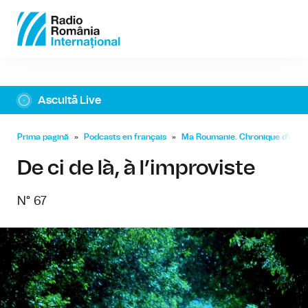
Ascultă Live
Prima pagină
»
Podcasts en français
»
Ma Roumanie. Chronique d'un a
De ci de là, à l’improviste
N° 67