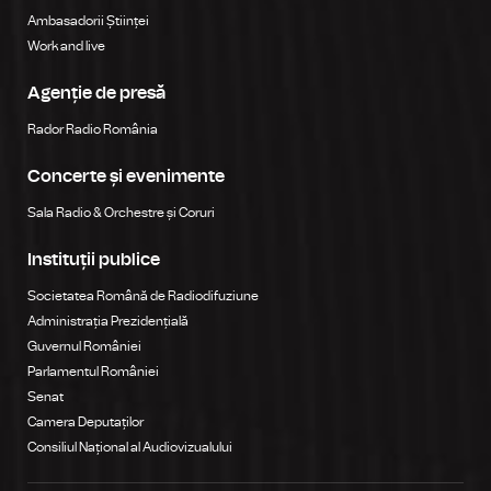
Ambasadorii Științei
Work and live
Agenție de presă
Rador Radio România
Concerte și evenimente
Sala Radio & Orchestre și Coruri
Instituții publice
Societatea Română de Radiodifuziune
Administrația Prezidențială
Guvernul României
Parlamentul României
Senat
Camera Deputaților
Consiliul Național al Audiovizualului