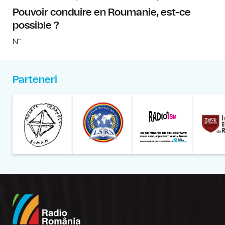
Pouvoir conduire en Roumanie, est-ce
possible ?
N°...
Parteneri
Muzeul Național al Țăran
Liga Stu