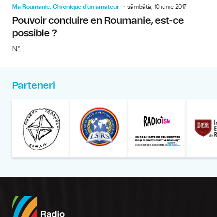
Ma Roumanie. Chronique d'un amateur
sâmbătă, 10 iunie 2017
Pouvoir conduire en Roumanie, est-ce
possible ?
N°...
Parteneri
Muzeul Național al Țăran
Liga Stu