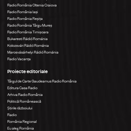
Radio România Oltenia Craiova
Radio România Iași
Radio România Reșița
Radio România Târgu Mureș
Radio România Timișoara
Bukaresti Rádió Románia
Kolozsvári Rádió Románia
Marosvásárhelyi Rádió Románia
Radio Vacanța
Proiecte editoriale
Târgul de Carte Gaudeamus Radio România
Editura Casa Radio
Arhiva Radio România
Politică Românească
Știrile războiului
Radio
România Regional
Eu aleg România