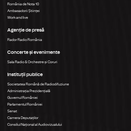
România de Nota 10
Ambasadorii Științei
Work and live
Agenție de presă
Rador Radio România
Concerte și evenimente
Sala Radio & Orchestre și Coruri
Instituții publice
Societatea Română de Radiodifuziune
Administrația Prezidențială
Guvernul României
Parlamentul României
Senat
Camera Deputaților
Consiliul Național al Audiovizualului