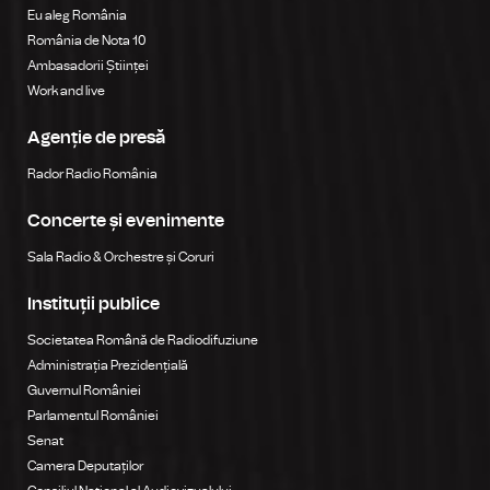
Eu aleg România
România de Nota 10
Ambasadorii Științei
Work and live
Agenție de presă
Rador Radio România
Concerte și evenimente
Sala Radio & Orchestre și Coruri
Instituții publice
Societatea Română de Radiodifuziune
Administrația Prezidențială
Guvernul României
Parlamentul României
Senat
Camera Deputaților