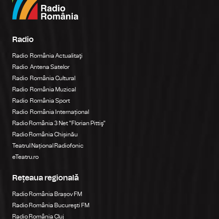
Radio
Radio România Actualitaţi
Radio Antena Satelor
Radio România Cultural
Radio România Muzical
Radio România Sport
Radio România Internațional
Radio România 3 Net "Florian Pittiş"
Radio România Chișinău
Teatrul Național Radiofonic
eTeatru.ro
Rețeaua regională
Radio România Brașov FM
Radio România Bucureşti FM
Radio România Cluj