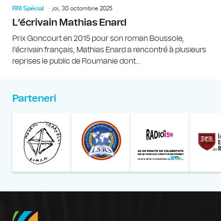
RRI Spécial
joi, 30 octombrie 2025
L’écrivain Mathias Enard
Prix Goncourt en 2015 pour son roman Boussole,
l’écrivain français, Mathias Enard a rencontré à plusieurs
reprises le public de Roumanie dont...
Parteneri
Muzeul Național al Țăran
Liga Stu