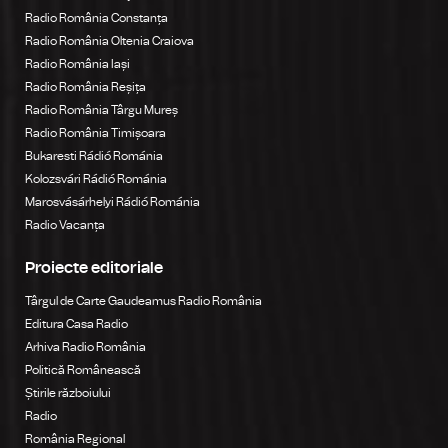
Radio România Constanța
Radio România Oltenia Craiova
Radio România Iași
Radio România Reșița
Radio România Târgu Mureș
Radio România Timișoara
Bukaresti Rádió Románia
Kolozsvári Rádió Románia
Marosvásárhelyi Rádió Románia
Radio Vacanța
Proiecte editoriale
Târgul de Carte Gaudeamus Radio România
Editura Casa Radio
Arhiva Radio România
Politică Românească
Știrile războiului
Radio
România Regional