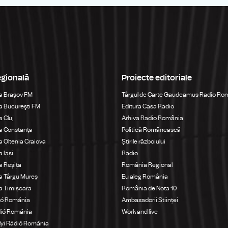
egională
Proiecte editoriale
a Brașov FM
Târgul de Carte Gaudeamus Radio Ro
 Bucureşti FM
Editura Casa Radio
 Cluj
Arhiva Radio România
a Constanța
Politică Românească
 Oltenia Craiova
Știrile războiului
 Iași
Radio
 Reșița
România Regional
a Târgu Mureș
Eu aleg România
a Timișoara
România de Nota 10
ió Románia
Ambasadorii Științei
dió Románia
Work and live
yi Rádió Románia