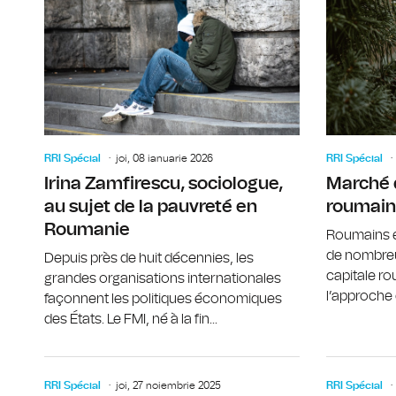
RRI Spécial
joi, 08 ianuarie 2026
RRI Spécial
Irina Zamfirescu, sociologue,
Marché 
au sujet de la pauvreté en
roumain
Roumanie
Roumains e
de nombre
Depuis près de huit décennies, les
capitale r
grandes organisations internationales
l’approche d
façonnent les politiques économiques
des États. Le FMI, né à la fin...
RRI Spécial
joi, 27 noiembrie 2025
RRI Spécial