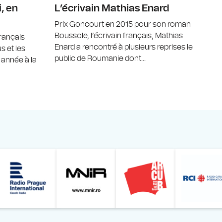
, en
L’écrivain Mathias Enard
Prix Goncourt en 2015 pour son roman
Boussole, l’écrivain français, Mathias
français
Enard a rencontré à plusieurs reprises le
s et les
public de Roumanie dont...
e année à la
Online
z din România – Bucureşti
Muzeul Național de Artă al României
Le petit Journal
Radio Prague International
Muzeul Națio