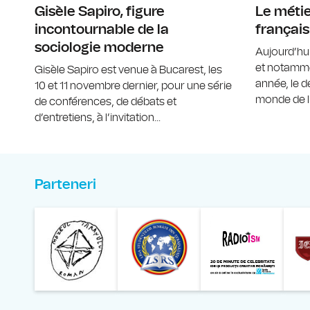
Gisèle Sapiro, figure
Le métie
incontournable de la
français
sociologie moderne
Aujourd’hu
et notamme
Gisèle Sapiro est venue à Bucarest, les
année, le d
10 et 11 novembre dernier, pour une série
monde de l’
de conférences, de débats et
d’entretiens, à l’invitation...
Parteneri
Muzeul Național al Ț
Liga 