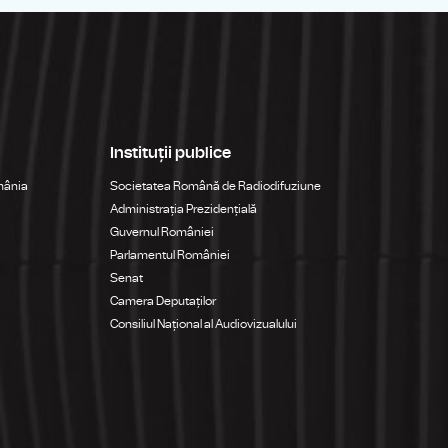
Instituții publice
mânia
Societatea Română de Radiodifuziune
Administrația Prezidențială
Guvernul României
Parlamentul României
Senat
Camera Deputaților
Consiliul Național al Audiovizualului