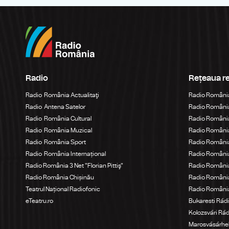
Radio
Rețeaua r
Radio România Actualitaţi
Radio Români
Radio Antena Satelor
Radio România
Radio România Cultural
Radio România
Radio România Muzical
Radio Români
Radio România Sport
Radio România
Radio România Internațional
Radio România
Radio România 3 Net "Florian Pittiş"
Radio România
Radio România Chișinău
Radio Români
Teatrul Național Radiofonic
Radio Români
eTeatru.ro
Bukaresti Rád
Kolozsvári Rá
Marosvásárhel