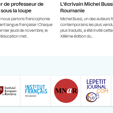
r de professeur de
L’écrivain Michel Bussi
 sous la loupe
Roumanie
i nous parlons francophonie
Michel Bussi, un des auteurs 
nt langue française ! Chaque
contemporains les plus vendu
ernier jeudi de novembre, le
plus traduits, a été invité cett
éducation met...
XIIIème édition du...
ăranului Român
Studentilor Romani din Strainatate - LSRS
Modernism | The Leading Romanian Art Magazine 
Institului European din România
Institutul France