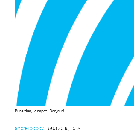
Buna ziua, Jo napot… Bonjour !
andrei.popov
, 16.03.2016, 15:24