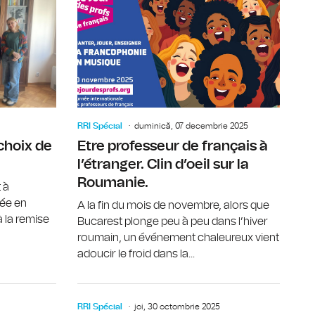
et de la pauvreté en Roumanie
Marché de Noël franco-roumain à Bucarest
Le Prix Go
RRI Spécial
duminică, 07 decembrie 2025
choix de
Etre professeur de français à
l’étranger. Clin d’oeil sur la
Roumanie.
 à
née en
A la fin du mois de novembre, alors que
 la remise
Bucarest plonge peu à peu dans l’hiver
roumain, un événement chaleureux vient
adoucir le froid dans la...
 de la sociologie moderne
Le métier de professeur de français sous la loupe
L’écrivain
RRI Spécial
joi, 30 octombrie 2025