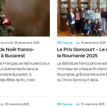
Irina Zamfirescu, sociologue, au suj
duminică, 28 decembrie 2025
RRI Spécial
joi, 18 decembrie 2025
de Noël franco-
Le Prix Goncourt – Le 
 à Bucarest
la Roumanie 2025
t Français se retrouvent pour
La littérature francophone est
ux évènements dans la
l’honneur en chaque fin d’an
oumaine Bucarest. A
Roumanie, grâce entre autre à
es fêtes de fin, c’est...
du Choix Goncourt de la...
Gisèle Sapiro, figure incontournable
joi, 20 noiembrie 2025
RRI Spécial
joi, 13 noiembrie 2025