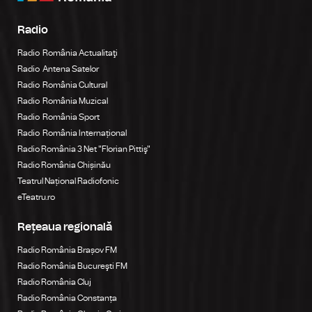
Radio
Radio România Actualitaţi
Radio Antena Satelor
Radio România Cultural
Radio România Muzical
Radio România Sport
Radio România Internațional
Radio România 3 Net "Florian Pittiş"
Radio România Chișinău
Teatrul Național Radiofonic
eTeatru.ro
Rețeaua regională
Radio România Brașov FM
Radio România Bucureşti FM
Radio România Cluj
Radio România Constanța