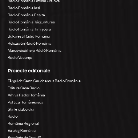
Radio România Oltenia Craiova
Radio România Iași
Radio România Reșița
Radio România Târgu Mureș
Radio România Timișoara
Bukaresti Rádió Románia
Kolozsvári Rádió Románia
Marosvásárhelyi Rádió Románia
Radio Vacanța
Proiecte editoriale
Târgul de Carte Gaudeamus Radio România
Editura Casa Radio
Arhiva Radio România
Politică Românească
Știrile războiului
Radio
România Regional
Eu aleg România
România de Nota 10