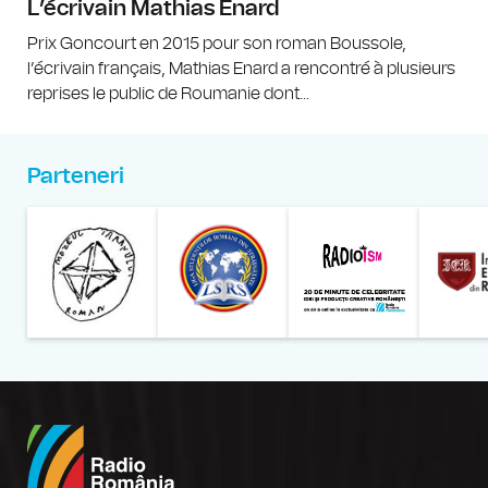
L’écrivain Mathias Enard
Prix Goncourt en 2015 pour son roman Boussole,
l’écrivain français, Mathias Enard a rencontré à plusieurs
reprises le public de Roumanie dont...
Parteneri
Muzeul Național al Țăran
Liga Stu