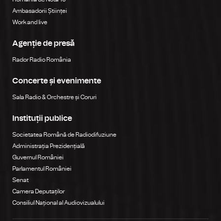
Ambasadorii Științei
Work and live
Agenție de presă
Rador Radio România
Concerte și evenimente
Sala Radio & Orchestre și Coruri
Instituții publice
Societatea Română de Radiodifuziune
Administrația Prezidențială
Guvernul României
Parlamentul României
Senat
Camera Deputaților
Consiliul Național al Audiovizualului