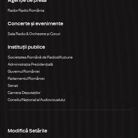
Agenție de presă
Rador Radio România
Concerte și evenimente
Sala Radio & Orchestre și Coruri
Instituții publice
Societatea Română de Radiodifuziune
Administrația Prezidențială
Guvernul României
Parlamentul României
Senat
Camera Deputaților
Consiliul Național al Audiovizualului
Modifică Setările