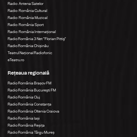
Radio Antena Satelor
Radio România Cultural
Radio România Muzical
Radio România Sport
Radio România Internațional
Radio România 3 Net "Florian Pittiş"
Radio România Chișinău
Teatrul Național Radiofonic
eTeatru.ro
Rețeaua regională
Radio România Brașov FM
Radio România Bucureşti FM
Radio România Cluj
Radio România Constanța
Radio România Oltenia Craiova
Radio România Iași
Radio România Reșița
Radio România Târgu Mureș