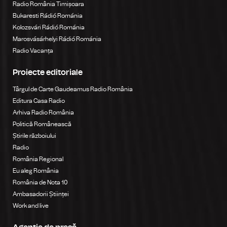
Radio România Timișoara
Bukaresti Rádió Románia
Kolozsvári Rádió Románia
Marosvásárhelyi Rádió Románia
Radio Vacanța
Proiecte editoriale
Târgul de Carte Gaudeamus Radio România
Editura Casa Radio
Arhiva Radio România
Politică Românească
Știrile războiului
Radio
România Regional
Eu aleg România
România de Nota 10
Ambasadorii Științei
Work and live