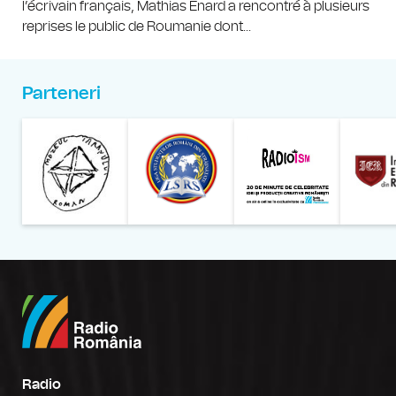
l’écrivain français, Mathias Enard a rencontré à plusieurs
reprises le public de Roumanie dont...
Parteneri
Muzeul Național al Țăran
Liga Stu
Radio