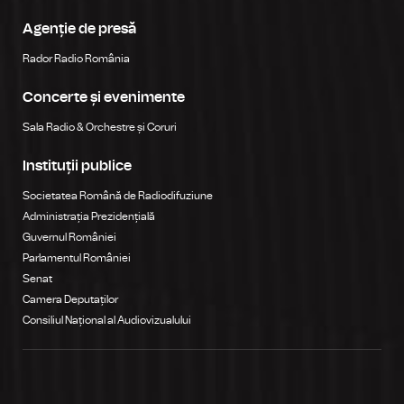
Agenție de presă
Rador Radio România
Concerte și evenimente
Sala Radio & Orchestre și Coruri
Instituții publice
Societatea Română de Radiodifuziune
Administrația Prezidențială
Guvernul României
Parlamentul României
Senat
Camera Deputaților
Consiliul Național al Audiovizualului