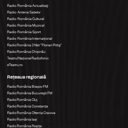
Radio România Actualitaţi
Radio Antena Satelor
Radio România Cultural
Radio România Muzical
Radio România Sport
Radio România Internațional
Radio România 3 Net "Florian Pittiş"
Radio România Chișinău
Teatrul Național Radiofonic
eTeatru.ro
Rețeaua regională
Radio România Brașov FM
Radio România Bucureşti FM
Radio România Cluj
Radio România Constanța
Radio România Oltenia Craiova
Radio România Iași
Radio România Reșița