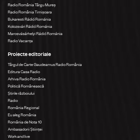
Radio România Târgu Mureș
Radio România Timișoara
Bukaresti Rádió Románia
Kolozsvári Rádió Románia
Marosvásárhelyi Rádió Románia
Radio Vacanța
Proiecte editoriale
Târgul de Carte Gaudeamus Radio România
Editura Casa Radio
Arhiva Radio România
Politică Românească
Știrile războiului
Radio
România Regional
Eu aleg România
România de Nota 10
Ambasadorii Științei
Work and live