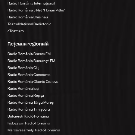
Radio România Internațional
Radio România 3 Net "Florian Pittiş"
Radio România Chișinău
Teatrul Național Radiofonic
eTeatru.ro
Rețeaua regională
Radio România Brașov FM
Radio România Bucureşti FM
Radio România Cluj
Radio România Constanța
Radio România Oltenia Craiova
Radio România Iași
Radio România Reșița
Radio România Târgu Mureș
Radio România Timișoara
Bukaresti Rádió Románia
Kolozsvári Rádió Románia
Marosvásárhelyi Rádió Románia