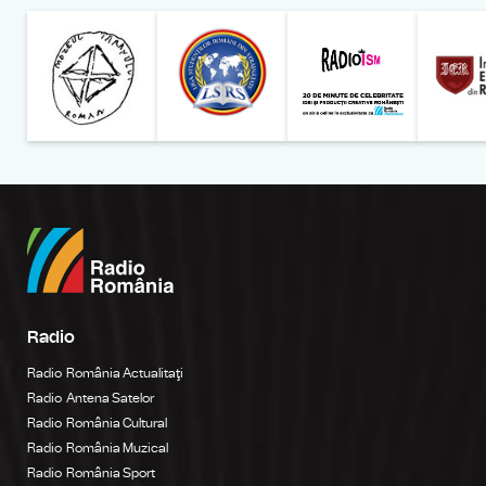
Muzeul Național al Țăran
Liga Stu
Radio
Radio România Actualitaţi
Radio Antena Satelor
Radio România Cultural
Radio România Muzical
Radio România Sport