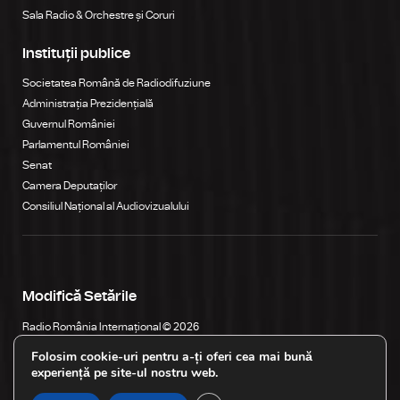
Sala Radio & Orchestre și Coruri
Instituții publice
Societatea Română de Radiodifuziune
Administrația Prezidențială
Guvernul României
Parlamentul României
Senat
Camera Deputaților
Consiliul Național al Audiovizualului
Modifică Setările
Radio România Internațional © 2026
Str. General Berthelot, Nr. 60-64, RO-010165, Bucureşti, România
Folosim cookie-uri pentru a-ți oferi cea mai bună
experiență pe site-ul nostru web.