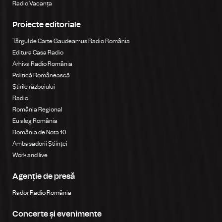
Radio Vacanța
Proiecte editoriale
Târgul de Carte Gaudeamus Radio România
Editura Casa Radio
Arhiva Radio România
Politică Românească
Știrile războiului
Radio
România Regional
Eu aleg România
România de Nota 10
Ambasadorii Științei
Work and live
Agenție de presă
Rador Radio România
Concerte și evenimente