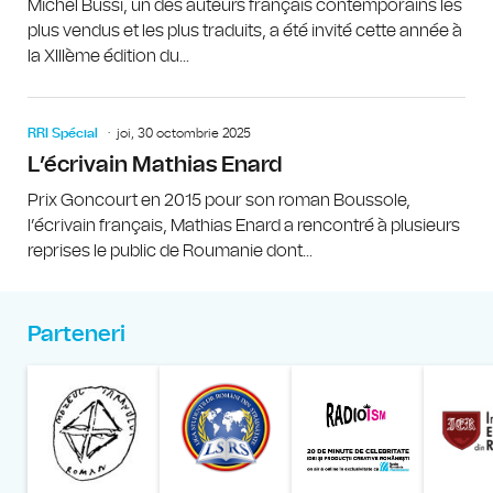
Michel Bussi, un des auteurs français contemporains les
plus vendus et les plus traduits, a été invité cette année à
la XIIIème édition du...
RRI Spécial
joi, 30 octombrie 2025
L’écrivain Mathias Enard
Prix Goncourt en 2015 pour son roman Boussole,
l’écrivain français, Mathias Enard a rencontré à plusieurs
reprises le public de Roumanie dont...
Parteneri
Muzeul Național al Țăran
Liga Stu