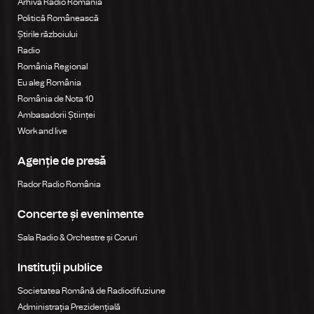
Arhiva Radio România
Politică Românească
Știrile războiului
Radio
România Regional
Eu aleg România
România de Nota 10
Ambasadorii Științei
Work and live
Agenție de presă
Rador Radio România
Concerte și evenimente
Sala Radio & Orchestre și Coruri
Instituții publice
Societatea Română de Radiodifuziune
Administrația Prezidențială