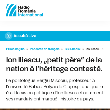
Ascultă Live
Prima pagină
»
Podcasts en français
»
RRI Spécial
»
Ion Iliescu, „petit
Ion Iliescu, „petit père” de la
nation à l’héritage contesté.
Le politologue Sergiu Miscoiu, professeur à
l'université Babes-Bolyai de Cluj explique quelle
était la vision politique d'Ion Iliescu et comment
ses mandats ont marqué l'histoire du pays.