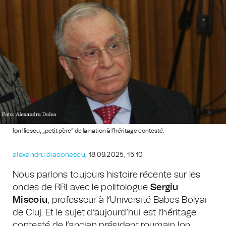
Ion Iliescu, „petit père” de la nation à l’héritage contesté.
alexandru.diaconescu
, 18.09.2025, 15:10
Nous parlons toujours histoire récente sur les
ondes de RRI avec le politologue
Sergiu
Miscoiu
, professeur à l’Université Babes Bolyai
de Cluj. Et le sujet d’aujourd’hui est l’héritage
contesté de l’ancien président roumain Ion