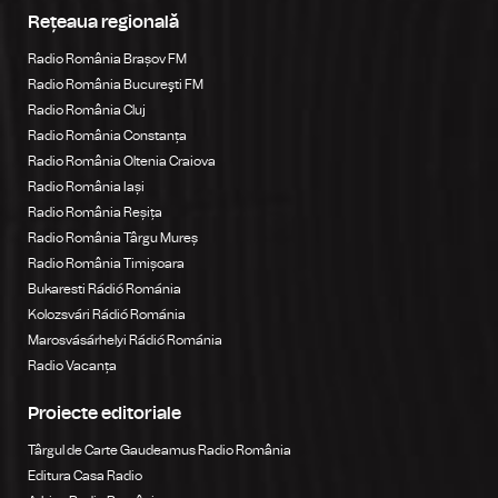
Rețeaua regională
Radio România Brașov FM
Radio România Bucureşti FM
Radio România Cluj
Radio România Constanța
Radio România Oltenia Craiova
Radio România Iași
Radio România Reșița
Radio România Târgu Mureș
Radio România Timișoara
Bukaresti Rádió Románia
Kolozsvári Rádió Románia
Marosvásárhelyi Rádió Románia
Radio Vacanța
Proiecte editoriale
Târgul de Carte Gaudeamus Radio România
Editura Casa Radio