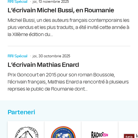
RRI Spécial
joi, 13 noiembrie 2025
L’écrivain Michel Bussi, en Roumanie
Michel Bussi, un des auteurs français contemporains les
plus vendus et les plus traduits, a été invité cette année à
la XIIIème édition du...
RRI Spécial
joi, 30 octombrie 2025
L’écrivain Mathias Enard
Prix Goncourt en 2015 pour son roman Boussole,
l’écrivain français, Mathias Enard a rencontré à plusieurs
reprises le public de Roumanie dont...
Parteneri
Muzeul Național al Țăran
Liga Stu