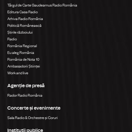
Târgul de Carte Gaudeamus Radio România
Editura Casa Radio
Arhiva Radio România
Politică Românească
Știrile războiului
Radio
România Regional
Eu aleg România
România de Nota 10
Ambasadorii Științei
Work and live
Agenție de presă
Rador Radio România
Concerte și evenimente
Sala Radio & Orchestre și Coruri
Instituții publice