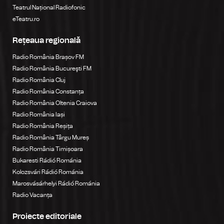
Teatrul Național Radiofonic
eTeatru.ro
Rețeaua regională
Radio România Brașov FM
Radio România Bucureşti FM
Radio România Cluj
Radio România Constanța
Radio România Oltenia Craiova
Radio România Iași
Radio România Reșița
Radio România Târgu Mureș
Radio România Timișoara
Bukaresti Rádió Románia
Kolozsvári Rádió Románia
Marosvásárhelyi Rádió Románia
Radio Vacanța
Proiecte editoriale