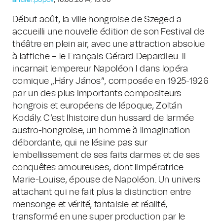
andrei.popov
, 16.08.2014, 13:00
Début août, la ville hongroise de Szeged a
accueilli une nouvelle édition de son Festival de
théâtre en plein air, avec une attraction absolue
à laffiche – le Français Gérard Depardieu. Il
incarnait lempereur Napoléon I dans lopéra
comique „Háry János”, composée en 1925-1926
par un des plus importants compositeurs
hongrois et européens de lépoque, Zoltán
Kodály. C’est lhistoire dun hussard de larmée
austro-hongroise, un homme à limagination
débordante, qui ne lésine pas sur
lembellissement de ses faits darmes et de ses
conquêtes amoureuses, dont limpératrice
Marie-Louise, épouse de Napoléon. Un univers
attachant qui ne fait plus la distinction entre
mensonge et vérité, fantaisie et réalité,
transformé en une super production par le