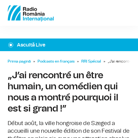
Ascultă Live
Prima pagină
»
Podcasts en français
»
RRI Spécial
»
„J’ai rencontré un
„J’ai rencontré un être
humain, un comédien qui
nous a montré pourquoi il
est si grand !”
Début août, la ville hongroise de Szeged a
accueilli une nouvelle édition de son Festival de