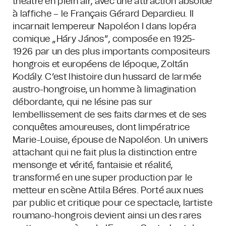
théâtre en plein air, avec une attraction absolue
à laffiche – le Français Gérard Depardieu. Il
incarnait lempereur Napoléon I dans lopéra
comique „Háry János”, composée en 1925-
1926 par un des plus importants compositeurs
hongrois et européens de lépoque, Zoltán
Kodály. C’est lhistoire dun hussard de larmée
austro-hongroise, un homme à limagination
débordante, qui ne lésine pas sur
lembellissement de ses faits darmes et de ses
conquêtes amoureuses, dont limpératrice
Marie-Louise, épouse de Napoléon. Un univers
attachant qui ne fait plus la distinction entre
mensonge et vérité, fantaisie et réalité,
transformé en une super production par le
metteur en scène Attila Béres. Porté aux nues
par public et critique pour ce spectacle, lartiste
roumano-hongrois devient ainsi un des rares