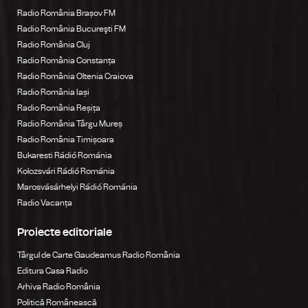
Radio România Brașov FM
Radio România Bucureşti FM
Radio România Cluj
Radio România Constanța
Radio România Oltenia Craiova
Radio România Iași
Radio România Reșița
Radio România Târgu Mureș
Radio România Timișoara
Bukaresti Rádió Románia
Kolozsvári Rádió Románia
Marosvásárhelyi Rádió Románia
Radio Vacanța
Proiecte editoriale
Târgul de Carte Gaudeamus Radio România
Editura Casa Radio
Arhiva Radio România
Politică Românească