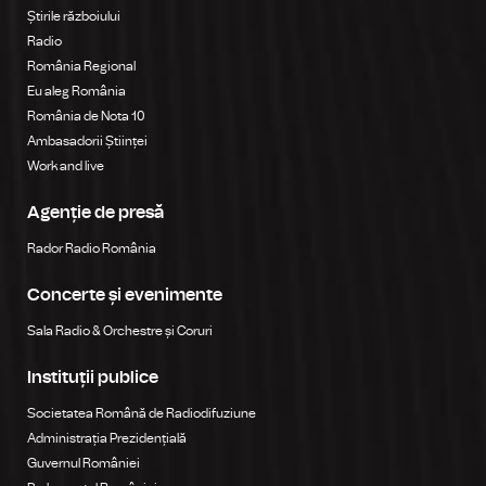
Știrile războiului
Radio
România Regional
Eu aleg România
România de Nota 10
Ambasadorii Științei
Work and live
Agenție de presă
Rador Radio România
Concerte și evenimente
Sala Radio & Orchestre și Coruri
Instituții publice
Societatea Română de Radiodifuziune
Administrația Prezidențială
Guvernul României