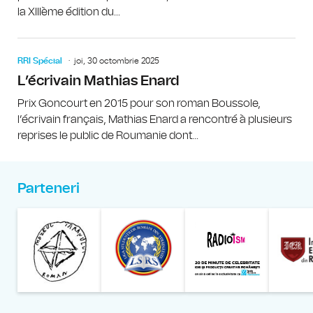
la XIIIème édition du...
RRI Spécial
joi, 30 octombrie 2025
L’écrivain Mathias Enard
Prix Goncourt en 2015 pour son roman Boussole,
l’écrivain français, Mathias Enard a rencontré à plusieurs
reprises le public de Roumanie dont...
Parteneri
Muzeul Național al Țăran
Liga Stu