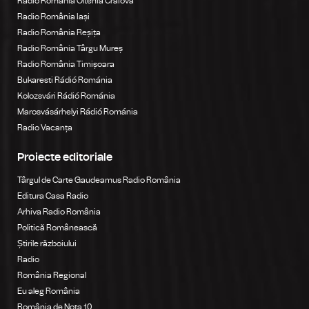
Radio România Oltenia Craiova
Radio România Iași
Radio România Reșița
Radio România Târgu Mureș
Radio România Timișoara
Bukaresti Rádió Románia
Kolozsvári Rádió Románia
Marosvásárhelyi Rádió Románia
Radio Vacanța
Proiecte editoriale
Târgul de Carte Gaudeamus Radio România
Editura Casa Radio
Arhiva Radio România
Politică Românească
Știrile războiului
Radio
România Regional
Eu aleg România
România de Nota 10