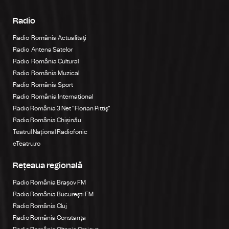
Radio
Radio România Actualitaţi
Radio Antena Satelor
Radio România Cultural
Radio România Muzical
Radio România Sport
Radio România Internațional
Radio România 3 Net "Florian Pittiş"
Radio România Chișinău
Teatrul Național Radiofonic
eTeatru.ro
Rețeaua regională
Radio România Brașov FM
Radio România Bucureşti FM
Radio România Cluj
Radio România Constanța