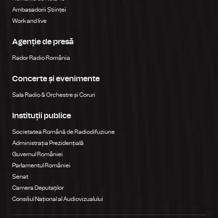
Ambasadorii Științei
Work and live
Agenție de presă
Rador Radio România
Concerte și evenimente
Sala Radio & Orchestre și Coruri
Instituții publice
Societatea Română de Radiodifuziune
Administrația Prezidențială
Guvernul României
Parlamentul României
Senat
Camera Deputaților
Consiliul Național al Audiovizualului