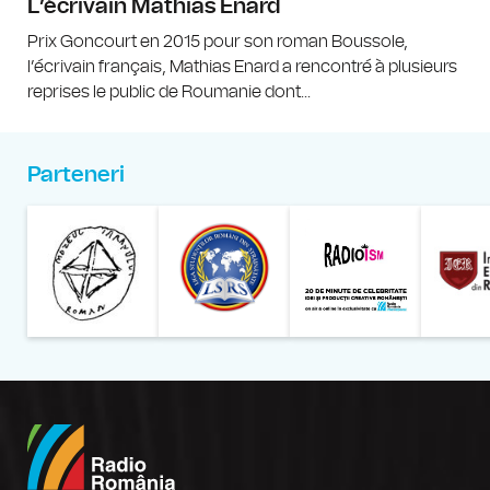
L’écrivain Mathias Enard
Prix Goncourt en 2015 pour son roman Boussole,
l’écrivain français, Mathias Enard a rencontré à plusieurs
reprises le public de Roumanie dont...
Parteneri
Muzeul Național al Țăran
Liga Stu