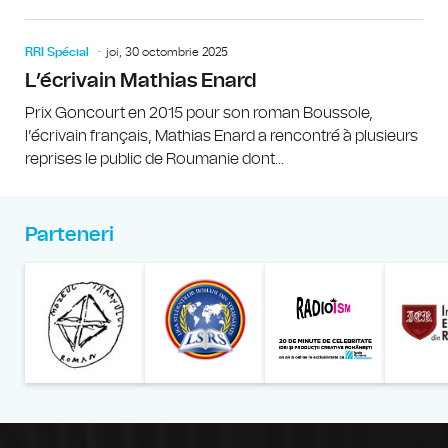
RRI Spécial
joi, 30 octombrie 2025
L’écrivain Mathias Enard
Prix Goncourt en 2015 pour son roman Boussole,
l’écrivain français, Mathias Enard a rencontré à plusieurs
reprises le public de Roumanie dont...
Parteneri
Muzeul Național al Țăran
Liga Stu