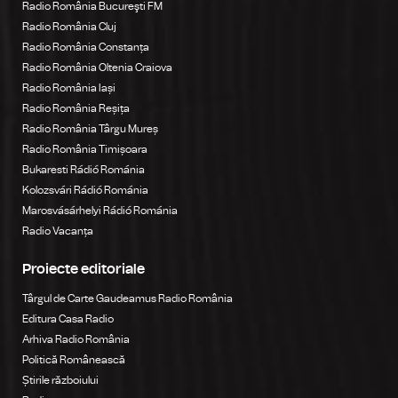
Radio România Bucureşti FM
Radio România Cluj
Radio România Constanța
Radio România Oltenia Craiova
Radio România Iași
Radio România Reșița
Radio România Târgu Mureș
Radio România Timișoara
Bukaresti Rádió Románia
Kolozsvári Rádió Románia
Marosvásárhelyi Rádió Románia
Radio Vacanța
Proiecte editoriale
Târgul de Carte Gaudeamus Radio România
Editura Casa Radio
Arhiva Radio România
Politică Românească
Știrile războiului