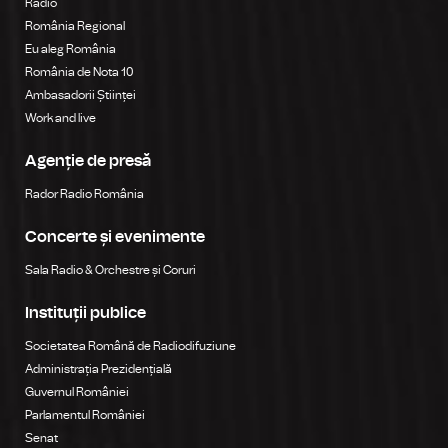
Radio
România Regional
Eu aleg România
România de Nota 10
Ambasadorii Științei
Work and live
Agenție de presă
Rador Radio România
Concerte și evenimente
Sala Radio & Orchestre și Coruri
Instituții publice
Societatea Română de Radiodifuziune
Administrația Prezidențială
Guvernul României
Parlamentul României
Senat