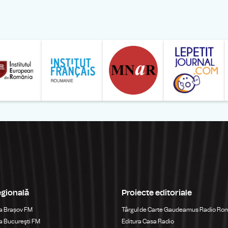
ăranului Român
Studentilor Romani din Strainatate - LSRS
Modernism | The Leading Romanian Art Magazine 
Institului European din România
Institutul France
egională
Proiecte editoriale
a Brașov FM
Târgul de Carte Gaudeamus Radio Ro
 Bucureşti FM
Editura Casa Radio