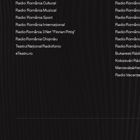
Radio România Cultural
Radio România
Radio România Muzical
Radio Români
Radio România Sport
Radio România
Radio România Internațional
Radio România
Radio România 3 Net "Florian Pittiş"
Radio România
Radio România Chișinău
Radio Români
Teatrul Național Radiofonic
Radio Români
eTeatru.ro
Bukaresti Rád
Kolozsvári Rá
Marosvásárhel
Radio Vacanț