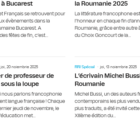
 à Bucarest
la Roumanie 2025
t Français se retrouvent pour
La littérature francophone est
ux évènements dans la
l’honneur en chaque fin d’an
oumaine Bucarest. A
Roumanie, grâce entre autre à
es fêtes de fin, c’est...
du Choix Goncourt de la...
Gisèle Sapiro, figure incontournable
joi, 20 noiembrie 2025
RRI Spécial
joi, 13 noiembrie 2025
r de professeur de
L’écrivain Michel Bussi
 sous la loupe
Roumanie
i nous parlons francophonie
Michel Bussi, un des auteurs 
nt langue française ! Chaque
contemporains les plus vendu
ernier jeudi de novembre, le
plus traduits, a été invité cett
éducation met...
XIIIème édition du...