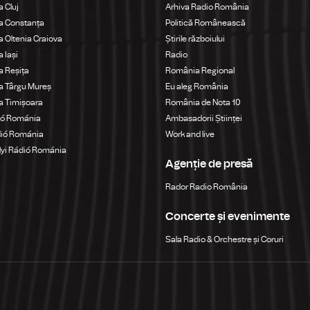
 Cluj
Arhiva Radio România
a Constanța
Politică Românească
 Oltenia Craiova
Știrile războiului
 Iași
Radio
 Reșița
România Regional
a Târgu Mureș
Eu aleg România
a Timișoara
România de Nota 10
ió Románia
Ambasadorii Științei
dió Románia
Work and live
yi Rádió Románia
Agenție de presă
a
Rador Radio România
Concerte și evenimente
Sala Radio & Orchestre și Coruri