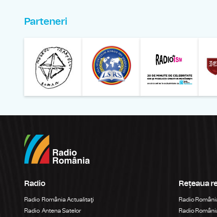
Parteneri
Muzeul Național al Ț
Liga 
Radio
Rețeaua r
Radio România Actualitaţi
Radio Români
Radio Antena Satelor
Radio România