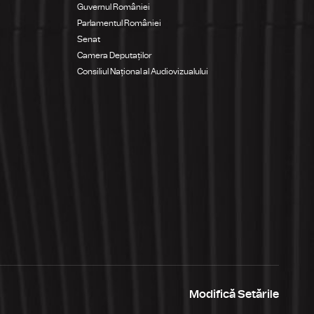
Guvernul României
Parlamentul României
Senat
Camera Deputaților
Consiliul Național al Audiovizualului
Modifică Setările