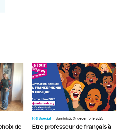
et de la pauvreté en Roumanie
Marché de Noël franco-roumain à Bucarest
Le Prix Go
RRI Spécial
duminică, 07 decembrie 2025
choix de
Etre professeur de français à