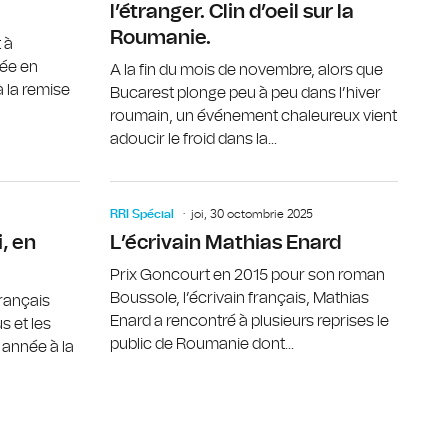
l’étranger. Clin d’oeil sur la
Roumanie.
 à
née en
A la fin du mois de novembre, alors que
 la remise
Bucarest plonge peu à peu dans l’hiver
roumain, un événement chaleureux vient
adoucir le froid dans la...
 de la sociologie moderne
Le métier de professeur de français sous la loupe
L’écrivain
RRI Spécial
joi, 30 octombrie 2025
, en
L’écrivain Mathias Enard
Prix Goncourt en 2015 pour son roman
Boussole, l’écrivain français, Mathias
français
Enard a rencontré à plusieurs reprises le
s et les
public de Roumanie dont...
e année à la