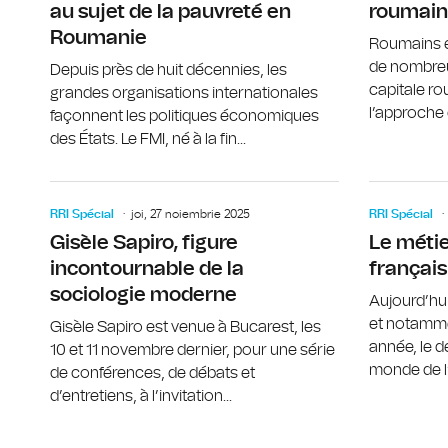
au sujet de la pauvreté en
roumain
Roumanie
Roumains e
de nombre
Depuis près de huit décennies, les
capitale r
grandes organisations internationales
l’approche d
façonnent les politiques économiques
des États. Le FMI, né à la fin...
RRI Spécial
joi, 27 noiembrie 2025
RRI Spécial
Gisèle Sapiro, figure
Le métie
incontournable de la
français
sociologie moderne
Aujourd’hu
et notamme
Gisèle Sapiro est venue à Bucarest, les
année, le d
10 et 11 novembre dernier, pour une série
monde de l’
de conférences, de débats et
d’entretiens, à l’invitation...