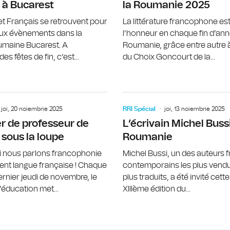
 à Bucarest
la Roumanie 2025
t Français se retrouvent pour
La littérature francophone est
ux évènements dans la
l’honneur en chaque fin d’an
oumaine Bucarest. A
Roumanie, grâce entre autre à
es fêtes de fin, c’est...
du Choix Goncourt de la...
Gisèle Sapiro, figure incontournable
joi, 20 noiembrie 2025
RRI Spécial
joi, 13 noiembrie 2025
r de professeur de
L’écrivain Michel Bussi
 sous la loupe
Roumanie
i nous parlons francophonie
Michel Bussi, un des auteurs 
nt langue française ! Chaque
contemporains les plus vendu
ernier jeudi de novembre, le
plus traduits, a été invité cett
éducation met...
XIIIème édition du...