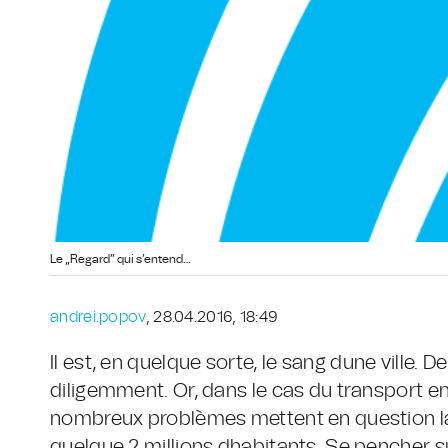
Le „Regard” qui s’entend…
andrei.popov
, 28.04.2016, 18:49
Il est, en quelque sorte, le sang dune ville. De 
diligemment. Or, dans le cas du transport 
nombreux problèmes mettent en question la 
quelque 2 millions dhabitants. Se pencher su