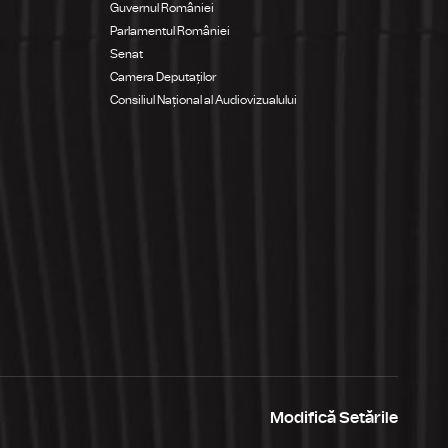
Guvernul României
Parlamentul României
Senat
Camera Deputaților
Consiliul Național al Audiovizualului
Modifică Setările