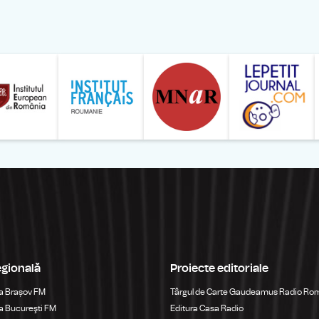
ăranului Român
Studentilor Romani din Strainatate - LSRS
Modernism | The Leading Romanian Art Magazine 
Institului European din România
Institutul France
egională
Proiecte editoriale
a Brașov FM
Târgul de Carte Gaudeamus Radio Ro
 Bucureşti FM
Editura Casa Radio