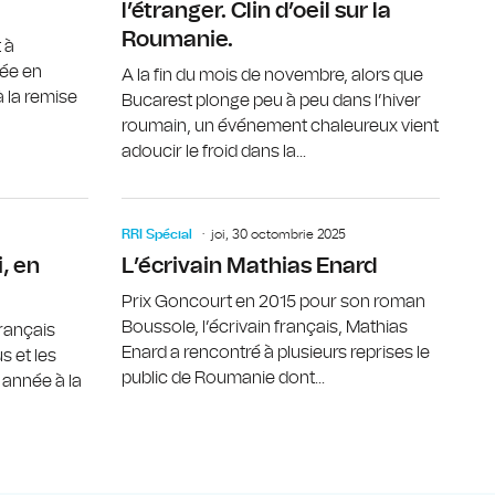
l’étranger. Clin d’oeil sur la
Roumanie.
 à
née en
A la fin du mois de novembre, alors que
 la remise
Bucarest plonge peu à peu dans l’hiver
roumain, un événement chaleureux vient
adoucir le froid dans la...
 de la sociologie moderne
Le métier de professeur de français sous la loupe
L’écrivain
RRI Spécial
joi, 30 octombrie 2025
, en
L’écrivain Mathias Enard
Prix Goncourt en 2015 pour son roman
Boussole, l’écrivain français, Mathias
français
Enard a rencontré à plusieurs reprises le
s et les
public de Roumanie dont...
e année à la