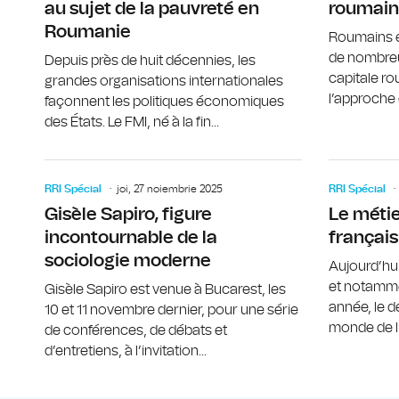
au sujet de la pauvreté en
roumain
Roumanie
Roumains e
de nombre
Depuis près de huit décennies, les
capitale r
grandes organisations internationales
l’approche d
façonnent les politiques économiques
des États. Le FMI, né à la fin...
RRI Spécial
joi, 27 noiembrie 2025
RRI Spécial
Gisèle Sapiro, figure
Le métie
incontournable de la
français
sociologie moderne
Aujourd’hu
et notamme
Gisèle Sapiro est venue à Bucarest, les
année, le d
10 et 11 novembre dernier, pour une série
monde de l’
de conférences, de débats et
d’entretiens, à l’invitation...