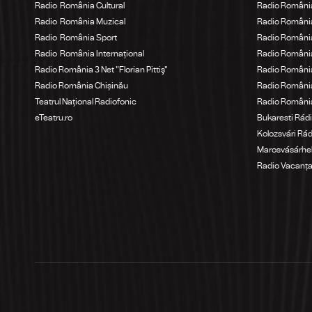
Radio România Cultural
Radio România
Radio România Muzical
Radio Români
Radio România Sport
Radio România
Radio România Internațional
Radio România
Radio România 3 Net "Florian Pittiş"
Radio România
Radio România Chișinău
Radio Români
Teatrul Național Radiofonic
Radio Români
eTeatru.ro
Bukaresti Rád
Kolozsvári Rá
Marosvásárhel
Radio Vacanț