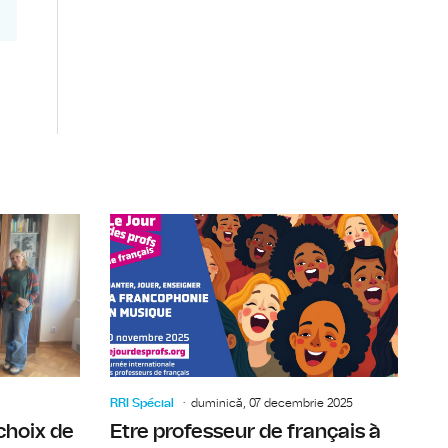
et de la pauvreté en Roumanie
Marché de Noël franco-roumain à Bucarest
Le Prix Go
RRI Spécial
duminică, 07 decembrie 2025
choix de
Etre professeur de français à