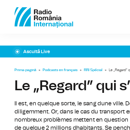
Ascultă Live
Prima pagină
»
Podcasts en français
»
RRI Spécial
»
Le „Regard” 
Le „Regard” qui 
Il est, en quelque sorte, le sang dune ville. De
diligemment. Or, dans le cas du transport 
nombreux problèmes mettent en question la
de quelque 2 millions dhabitants. Se penche