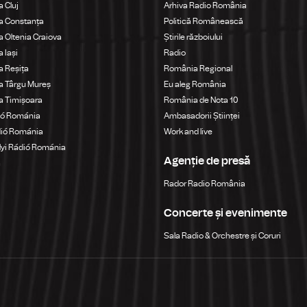
 Cluj
Arhiva Radio România
a Constanța
Politică Românească
 Oltenia Craiova
Știrile războiului
 Iași
Radio
 Reșița
România Regional
a Târgu Mureș
Eu aleg România
a Timișoara
România de Nota 10
ió Románia
Ambasadorii Științei
dió Románia
Work and live
yi Rádió Románia
Agenție de presă
a
Rador Radio România
Concerte și evenimente
Sala Radio & Orchestre și Coruri