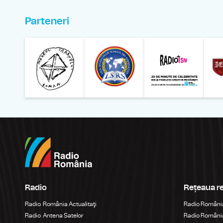
Parteneri
Muzeul Național al Ț
Liga 
Radio
Rețeaua r
Radio România Actualitaţi
Radio Români
Radio Antena Satelor
Radio România