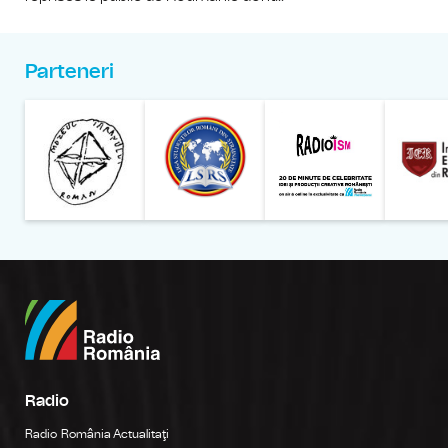
Parteneri
Muzeul Național al Țăran
Liga Stu
Radio
Radio România Actualitaţi