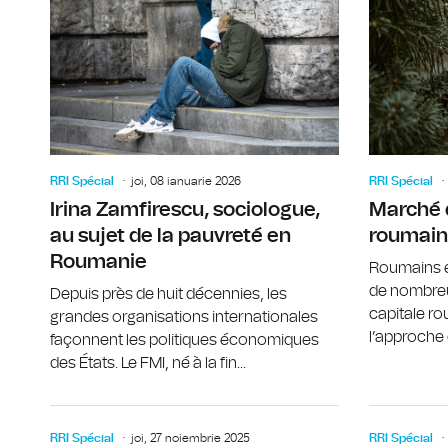
RRI Spécial
joi, 08 ianuarie 2026
RRI Spécial
Irina Zamfirescu, sociologue,
Marché 
au sujet de la pauvreté en
roumain
Roumanie
Roumains e
de nombre
Depuis près de huit décennies, les
capitale r
grandes organisations internationales
l’approche d
façonnent les politiques économiques
des États. Le FMI, né à la fin...
RRI Spécial
joi, 27 noiembrie 2025
RRI Spécial