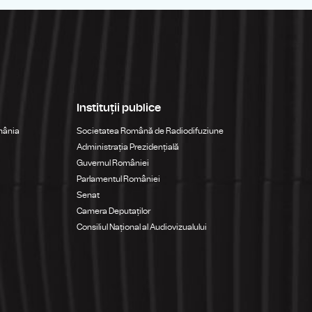
Instituții publice
mânia
Societatea Română de Radiodifuziune
Administrația Prezidențială
Guvernul României
Parlamentul României
Senat
Camera Deputaților
Consiliul Național al Audiovizualului