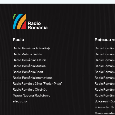
Radio
Rețeaua r
Radio România Actualitaţi
Radio Români
Radio Antena Satelor
Radio România
Radio România Cultural
Radio România
Radio România Muzical
Radio Români
Radio România Sport
Radio România
Radio România Internațional
Radio România
Radio România 3 Net "Florian Pittiş"
Radio România
Radio România Chișinău
Radio Români
Teatrul Național Radiofonic
Radio Români
eTeatru.ro
Bukaresti Rád
Kolozsvári Rá
Marosvásárhel