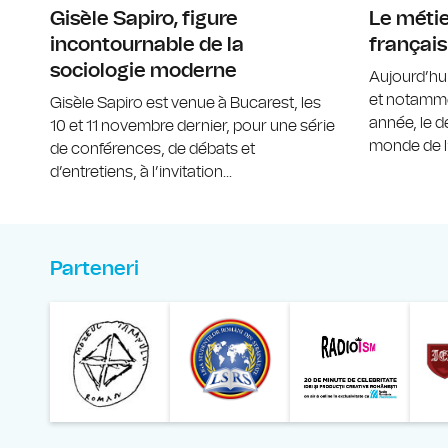
Gisèle Sapiro, figure
Le métie
incontournable de la
français
sociologie moderne
Aujourd’hu
et notamme
Gisèle Sapiro est venue à Bucarest, les
année, le d
10 et 11 novembre dernier, pour une série
monde de l’
de conférences, de débats et
d’entretiens, à l’invitation...
Parteneri
Muzeul Național al Ț
Liga 