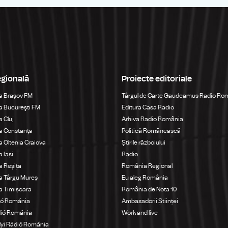
egională
Proiecte editoriale
a Brașov FM
Târgul de Carte Gaudeamus Radio Ro
 Bucureşti FM
Editura Casa Radio
 Cluj
Arhiva Radio România
a Constanța
Politică Românească
 Oltenia Craiova
Știrile războiului
 Iași
Radio
 Reșița
România Regional
a Târgu Mureș
Eu aleg România
a Timișoara
România de Nota 10
ió Románia
Ambasadorii Științei
dió Románia
Work and live
yi Rádió Románia