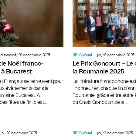
Irina Zamfirescu, sociologue, au suj
duminică, 28 decembrie 2025
RRI Spécial
joi, 18 decembrie 2025
de Noël franco-
Le Prix Goncourt – Le 
 à Bucarest
la Roumanie 2025
t Français se retrouvent pour
La littérature francophone est
ux évènements dans la
l’honneur en chaque fin d’an
oumaine Bucarest. A
Roumanie, grâce entre autre à
es fêtes de fin, c’est...
du Choix Goncourt de la...
Gisèle Sapiro, figure incontournable
joi, 20 noiembrie 2025
RRI Spécial
joi, 13 noiembrie 2025