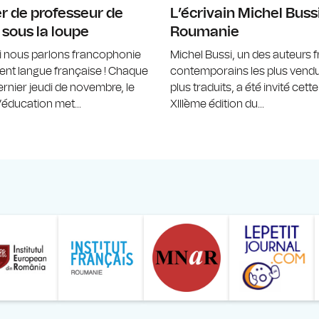
r de professeur de
L’écrivain Michel Bussi
 sous la loupe
Roumanie
i nous parlons francophonie
Michel Bussi, un des auteurs 
nt langue française ! Chaque
contemporains les plus vendu
ernier jeudi de novembre, le
plus traduits, a été invité cett
éducation met...
XIIIème édition du...
ăranului Român
Studentilor Romani din Strainatate - LSRS
Modernism | The Leading Romanian Art Magazine 
Institului European din România
Institutul France