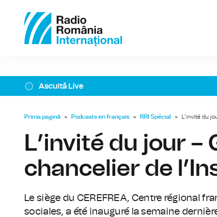
Ascultă Live
Prima pagină
»
Podcasts en français
»
RRI Spécial
»
L’invité du jo
L’invité du jour – 
chancelier de l’In
Le siège du CEREFREA, Centre régional fr
sociales, a été inauguré la semaine derniè