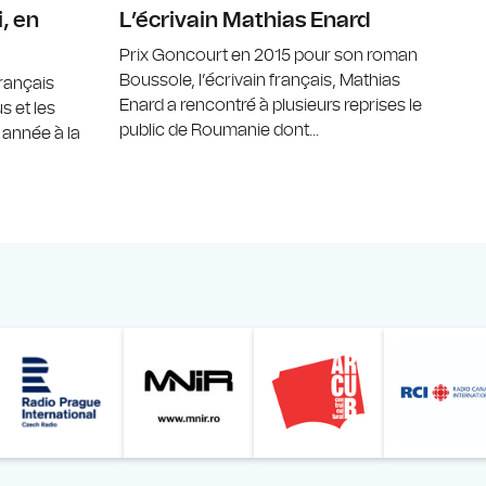
, en
L’écrivain Mathias Enard
Prix Goncourt en 2015 pour son roman
Boussole, l’écrivain français, Mathias
français
Enard a rencontré à plusieurs reprises le
s et les
public de Roumanie dont...
e année à la
Online
z din România – Bucureşti
Muzeul Național de Artă al României
Le petit Journal
Radio Prague International
Muzeul Națio