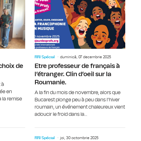
et de la pauvreté en Roumanie
Marché de Noël franco-roumain à Bucarest
Le Prix Go
RRI Spécial
duminică, 07 decembrie 2025
choix de
Etre professeur de français à
l’étranger. Clin d’oeil sur la
Roumanie.
 à
née en
A la fin du mois de novembre, alors que
 la remise
Bucarest plonge peu à peu dans l’hiver
roumain, un événement chaleureux vient
adoucir le froid dans la...
 de la sociologie moderne
Le métier de professeur de français sous la loupe
L’écrivain
RRI Spécial
joi, 30 octombrie 2025