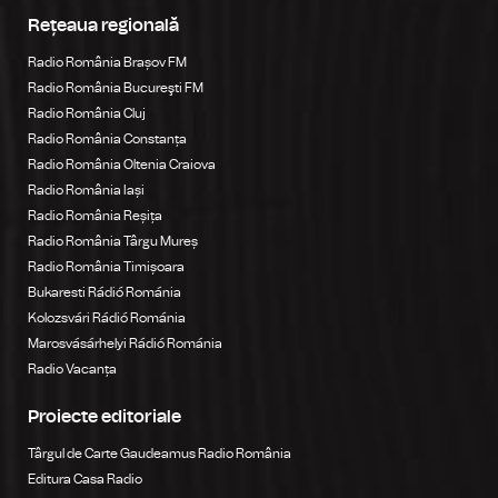
Rețeaua regională
Radio România Brașov FM
Radio România Bucureşti FM
Radio România Cluj
Radio România Constanța
Radio România Oltenia Craiova
Radio România Iași
Radio România Reșița
Radio România Târgu Mureș
Radio România Timișoara
Bukaresti Rádió Románia
Kolozsvári Rádió Románia
Marosvásárhelyi Rádió Románia
Radio Vacanța
Proiecte editoriale
Târgul de Carte Gaudeamus Radio România
Editura Casa Radio