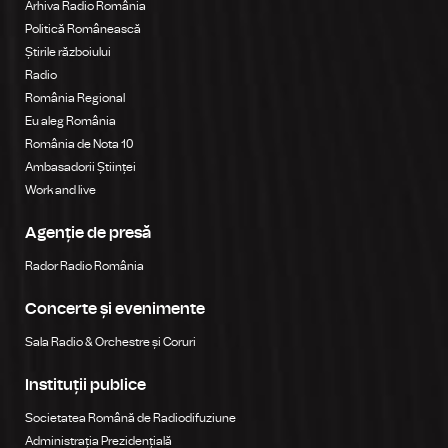
Arhiva Radio România
Politică Românească
Știrile războiului
Radio
România Regional
Eu aleg România
România de Nota 10
Ambasadorii Științei
Work and live
Agenție de presă
Rador Radio România
Concerte și evenimente
Sala Radio & Orchestre și Coruri
Instituții publice
Societatea Română de Radiodifuziune
Administrația Prezidențială