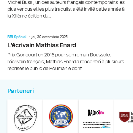
Michel Bussi, un des auteurs français contemporains les
plus vendus et les plus traduits, a été invité cette année à
la XIIIème édition du...
RRI Spécial
joi, 30 octombrie 2025
L’écrivain Mathias Enard
Prix Goncourt en 2015 pour son roman Boussole,
l’écrivain français, Mathias Enard a rencontré à plusieurs
reprises le public de Roumanie dont...
Parteneri
Muzeul Național al Țăran
Liga Stu