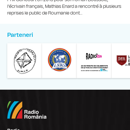
l’écrivain français, Mathias Enard a rencontré à plusieurs
reprises le public de Roumanie dont...
Parteneri
Muzeul Național al Țăran
Liga Stu