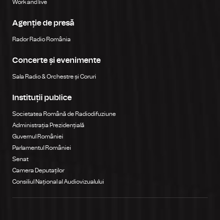
Work and live
Agenție de presă
Rador Radio România
Concerte și evenimente
Sala Radio & Orchestre și Coruri
Instituții publice
Societatea Română de Radiodifuziune
Administrația Prezidențială
Guvernul României
Parlamentul României
Senat
Camera Deputaților
Consiliul Național al Audiovizualului