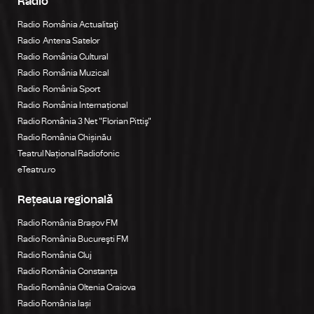
Radio
Radio România Actualitaţi
Radio Antena Satelor
Radio România Cultural
Radio România Muzical
Radio România Sport
Radio România Internațional
Radio România 3 Net "Florian Pittiş"
Radio România Chișinău
Teatrul Național Radiofonic
eTeatru.ro
Rețeaua regională
Radio România Brașov FM
Radio România Bucureşti FM
Radio România Cluj
Radio România Constanța
Radio România Oltenia Craiova
Radio România Iași