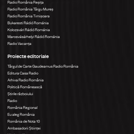
Radio România Reșița
Radio România Târgu Mureș
Radio România Timișoara
Bukaresti Rádió Románia
Kolozsvári Rádió Románia
Marosvásárhelyi Rádió Románia
Radio Vacanța
Proiecte editoriale
Târgul de Carte Gaudeamus Radio România
Editura Casa Radio
Arhiva Radio România
Politică Românească
Știrile războiului
Radio
România Regional
Eu aleg România
România de Nota 10
Ambasadorii Științei