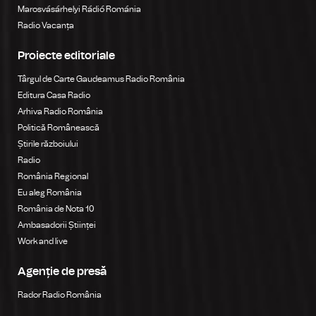
Marosvásárhelyi Rádió Románia
Radio Vacanța
Proiecte editoriale
Târgul de Carte Gaudeamus Radio România
Editura Casa Radio
Arhiva Radio România
Politică Românească
Știrile războiului
Radio
România Regional
Eu aleg România
România de Nota 10
Ambasadorii Științei
Work and live
Agenție de presă
Rador Radio România