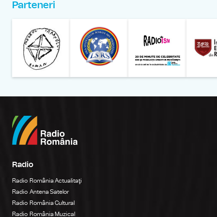
Parteneri
Muzeul Național al Țăran
Liga Stu
Radio
Radio România Actualitaţi
Radio Antena Satelor
Radio România Cultural
Radio România Muzical