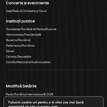
Concerte și evenimente
Sala Radio & Orchestre și Coruri
Instituții publice
Societatea Română de Radiodifuziune
Administrația Prezidențială
Guvernul României
Parlamentul României
Senat
Camera Deputaților
Consiliul Național al Audiovizualului
Modifică Setările
Radio România Internațional © 2026
Str. General Berthelot, Nr. 60-64, RO-010165, Bucureşti, România
Folosim cookie-uri pentru a-ți oferi cea mai bună
experiență pe site-ul nostru web.