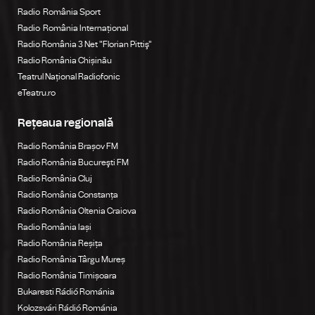
Radio România Sport
Radio România Internațional
Radio România 3 Net "Florian Pittiş"
Radio România Chișinău
Teatrul Național Radiofonic
eTeatru.ro
Rețeaua regională
Radio România Brașov FM
Radio România Bucureşti FM
Radio România Cluj
Radio România Constanța
Radio România Oltenia Craiova
Radio România Iași
Radio România Reșița
Radio România Târgu Mureș
Radio România Timișoara
Bukaresti Rádió Románia
Kolozsvári Rádió Románia