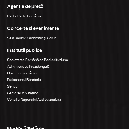
Agenție de presă
Rador Radio România
Concerte și evenimente
Sala Radio & Orchestre și Coruri
Instituții publice
Societatea Română de Radiodifuziune
Administrația Prezidențială
Guvernul României
Parlamentul României
Senat
Camera Deputaților
Consiliul Național al Audiovizualului
Modifică Setările