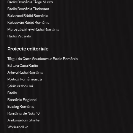
Radio România Târgu Mureș
Radio România Timișoara
Bukaresti Rádió Románia
Kolozsvári Rádió Románia
Marosvásárhelyi Rádió Románia
Radio Vacanța
Proiecte editoriale
Târgul de Carte Gaudeamus Radio România
Editura Casa Radio
Arhiva Radio România
Politică Românească
Știrile războiului
Radio
România Regional
Eu aleg România
România de Nota 10
Ambasadorii Științei
Work and live