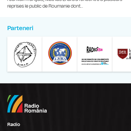
reprises le public de Roumanie dont...
Parteneri
Muzeul Național al Țăran
Liga Stu
Radio