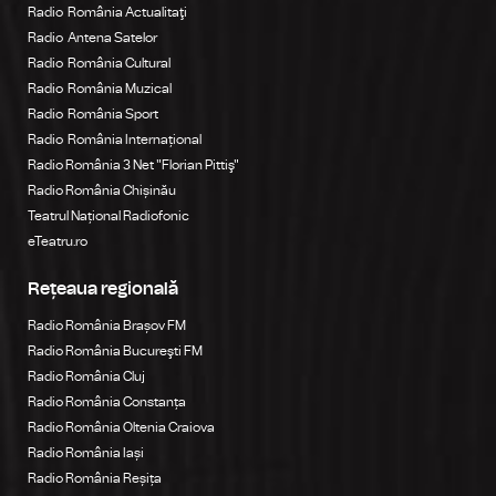
Radio România Actualitaţi
Radio Antena Satelor
Radio România Cultural
Radio România Muzical
Radio România Sport
Radio România Internațional
Radio România 3 Net "Florian Pittiş"
Radio România Chișinău
Teatrul Național Radiofonic
eTeatru.ro
Rețeaua regională
Radio România Brașov FM
Radio România Bucureşti FM
Radio România Cluj
Radio România Constanța
Radio România Oltenia Craiova
Radio România Iași
Radio România Reșița