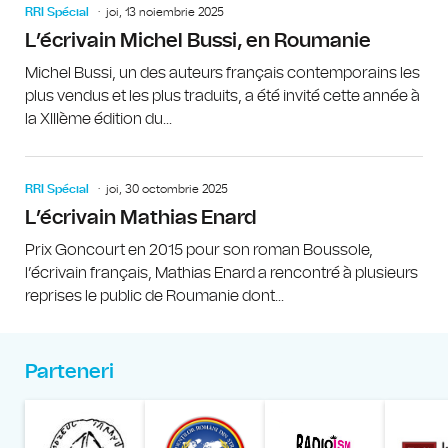
RRI Spécial
joi, 13 noiembrie 2025
L’écrivain Michel Bussi, en Roumanie
Michel Bussi, un des auteurs français contemporains les
plus vendus et les plus traduits, a été invité cette année à
la XIIIème édition du...
RRI Spécial
joi, 30 octombrie 2025
L’écrivain Mathias Enard
Prix Goncourt en 2015 pour son roman Boussole,
l’écrivain français, Mathias Enard a rencontré à plusieurs
reprises le public de Roumanie dont...
Parteneri
Muzeul Național al Țăran
Liga Stu