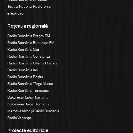
Teatrul Național Radiofonic
eTeatru.ro
Rețeaua regională
Radio România Brașov FM
Radio România Bucureşti FM
Radio România Cluj
Radio România Constanța
Radio România Oltenia Craiova
Radio România Iași
Radio România Reșița
Radio România Târgu Mureș
Radio România Timișoara
Bukaresti Rádió Románia
Kolozsvári Rádió Románia
Marosvásárhelyi Rádió Románia
Radio Vacanța
Proiecte editoriale