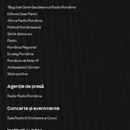
Târgul de Carte Gaudeamus Radio România
Editura Casa Radio
Arhiva Radio România
Politică Românească
Știrile războiului
Radio
România Regional
Eu aleg România
România de Nota 10
Ambasadorii Științei
Work and live
Agenție de presă
Rador Radio România
Concerte și evenimente
Sala Radio & Orchestre și Coruri