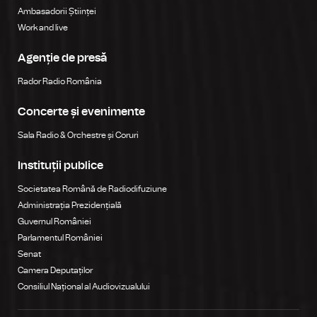
Ambasadorii Științei
Work and live
Agenție de presă
Rador Radio România
Concerte și evenimente
Sala Radio & Orchestre și Coruri
Instituții publice
Societatea Română de Radiodifuziune
Administrația Prezidențială
Guvernul României
Parlamentul României
Senat
Camera Deputaților
Consiliul Național al Audiovizualului