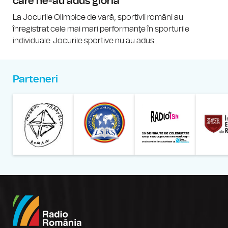
care ne-au adus gloria
La Jocurile Olimpice de vară, sportivii români au
înregistrat cele mai mari performanţe în sporturile
individuale. Jocurile sportive nu au adus...
Parteneri
Muzeul Național al Țăran
Liga Stu