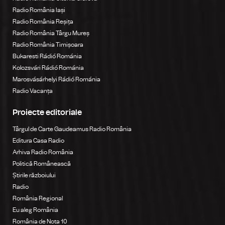
Radio România Iași
Radio România Reșița
Radio România Târgu Mureș
Radio România Timișoara
Bukaresti Rádió Románia
Kolozsvári Rádió Románia
Marosvásárhelyi Rádió Románia
Radio Vacanța
Proiecte editoriale
Târgul de Carte Gaudeamus Radio România
Editura Casa Radio
Arhiva Radio România
Politică Românească
Știrile războiului
Radio
România Regional
Eu aleg România
România de Nota 10