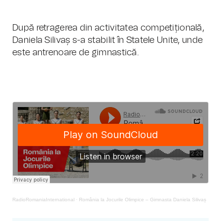
După retragerea din activitatea competițională,
Daniela Silivaș s-a stabilit în Statele Unite, unde
este antrenoare de gimnastică.
RadioRomaniaInternational
·
România la Jocurile Olimpice – Gimnasta Daniela Silivaș