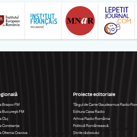
ăranului Român
Studentilor Romani din Strainatate - LSRS
Modernism | The Leading Romanian Art Magazine 
Institului European din România
Institutul France
egională
Proiecte editoriale
a Brașov FM
Târgul de Carte Gaudeamus Radio Ro
 Bucureşti FM
Editura Casa Radio
 Cluj
Arhiva Radio România
a Constanța
Politică Românească
 Oltenia Craiova
Știrile războiului