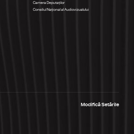
Camera Deputaților
Consiliul Național al Audiovizualului
Modifică Setările