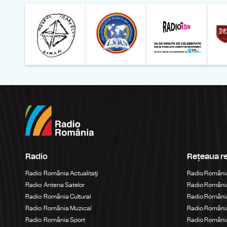
Muzeul Național al Ț
Liga 
Radio
Rețeaua r
Radio România Actualitaţi
Radio Români
Radio Antena Satelor
Radio România
Radio România Cultural
Radio România
Radio România Muzical
Radio Români
Radio România Sport
Radio România