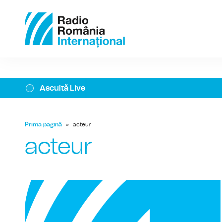
Ascultă Live
Prima pagină
»
acteur
acteur