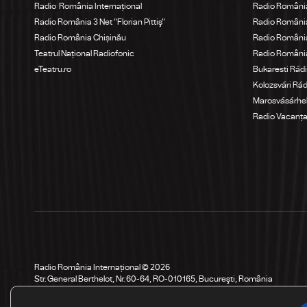
Radio România Internațional
Radio România
Radio România 3 Net "Florian Pittiş"
Radio România
Radio România Chișinău
Radio Români
Teatrul Național Radiofonic
Radio Români
eTeatru.ro
Bukaresti Rád
Kolozsvári Rá
Marosvásárhel
Radio Vacanț
Radio România Internațional © 2026
Str. General Berthelot, Nr. 60-64, RO-010165, Bucureşti, România