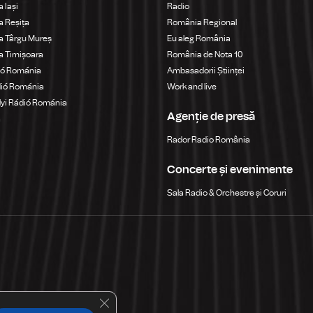
 Iași
Radio
 Reșița
România Regional
a Târgu Mureș
Eu aleg România
a Timișoara
România de Nota 10
ió Románia
Ambasadorii Științei
dió Románia
Work and live
yi Rádió Románia
Agenție de presă
a
Rador Radio România
Concerte și evenimente
Sala Radio & Orchestre și Coruri
Close GDPR Cookie Banner