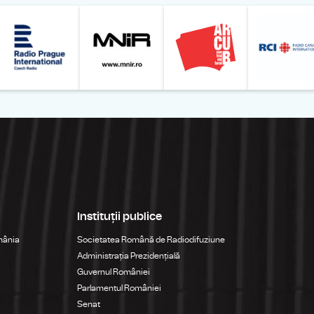
Online
z din România – Bucureşti
Muzeul Național de Artă al României
Le petit Journal
Radio Prague International
Muzeul Națio
Instituții publice
mânia
Societatea Română de Radiodifuziune
Administrația Prezidențială
Guvernul României
Parlamentul României
Senat