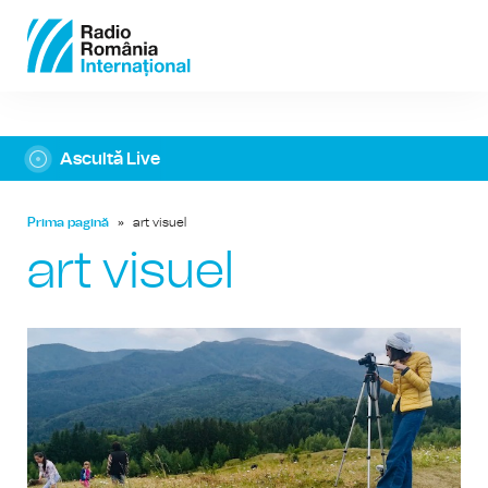
Ascultă Live
Prima pagină
»
art visuel
art visuel