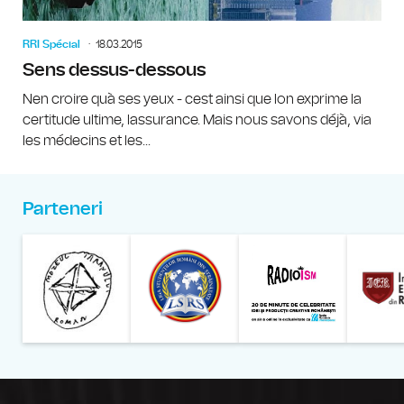
RRI Spécial
18.03.2015
Sens dessus-dessous
Nen croire quà ses yeux - cest ainsi que lon exprime la
certitude ultime, lassurance. Mais nous savons déjà, via
les médecins et les...
Parteneri
Muzeul Național al Țăran
Liga Stu