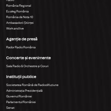
România Regional
Eu aleg România
România de Nota 10
Ambasadorii Științei
Work and live
Agenție de presă
Rador Radio România
Concerte și evenimente
Sala Radio & Orchestre și Coruri
Instituții publice
Societatea Română de Radiodifuziune
Administrația Prezidențială
Guvernul României
Parlamentul României
Senat