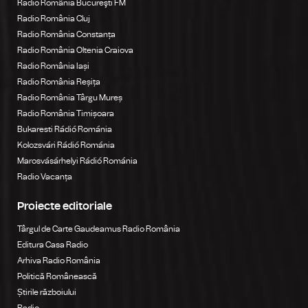
Radio România Bucureşti FM
Radio România Cluj
Radio România Constanța
Radio România Oltenia Craiova
Radio România Iași
Radio România Reșița
Radio România Târgu Mureș
Radio România Timișoara
Bukaresti Rádió Románia
Kolozsvári Rádió Románia
Marosvásárhelyi Rádió Románia
Radio Vacanța
Proiecte editoriale
Târgul de Carte Gaudeamus Radio România
Editura Casa Radio
Arhiva Radio România
Politică Românească
Știrile războiului
Radio