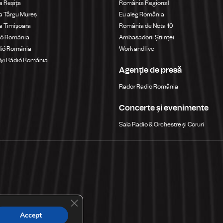
 Reșița
România Regional
a Târgu Mureș
Eu aleg România
a Timișoara
România de Nota 10
ió Románia
Ambasadorii Științei
dió Románia
Work and live
yi Rádió Románia
Agenție de presă
a
Rador Radio România
Concerte și evenimente
Sala Radio & Orchestre și Coruri
Close GDPR Cookie Banner
Accept