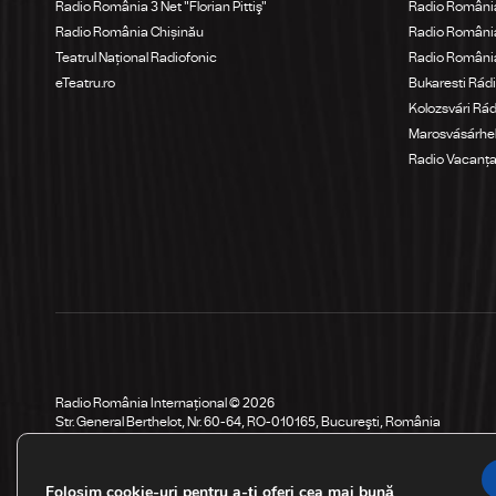
Radio România 3 Net "Florian Pittiş"
Radio România
Radio România Chișinău
Radio Români
Teatrul Național Radiofonic
Radio Români
eTeatru.ro
Bukaresti Rád
Kolozsvári Rá
Marosvásárhel
Radio Vacanț
Radio România Internațional © 2026
Str. General Berthelot, Nr. 60-64, RO-010165, Bucureşti, România
Folosim cookie-uri pentru a-ți oferi cea mai bună