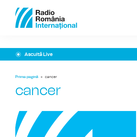
Ascultă Live
Prima pagină
»
cancer
cancer