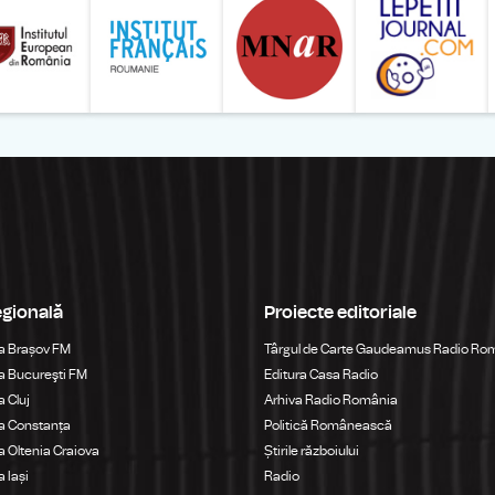
egională
Proiecte editoriale
a Brașov FM
Târgul de Carte Gaudeamus Radio Ro
 Bucureşti FM
Editura Casa Radio
 Cluj
Arhiva Radio România
a Constanța
Politică Românească
 Oltenia Craiova
Știrile războiului
 Iași
Radio