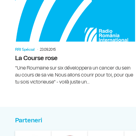
RRI Spécial
23.09.2015
La Course rose
"Une Roumaine sur six développera un cancer du sein
au cours de sa vie. Nous allons courir pour toi, pour que
tu sois victorieuse" - voilà juste un...
Parteneri
Muzeul Național al Ț
Liga 