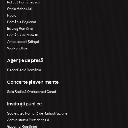
Politică Românească
Știrile războiului
Radio
România Regional
Eu aleg România
România de Nota 10
Ambasadorii Științei
Work and live
Agenție de presă
Rador Radio România
Concerte și evenimente
Sala Radio & Orchestre și Coruri
Instituții publice
Societatea Română de Radiodifuziune
Administrația Prezidențială
Guvernul României