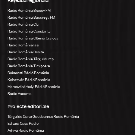
Rețeaua regională
Radio România Brașov FM
Radio România Bucureşti FM
Radio România Cluj
Radio România Constanța
Radio România Oltenia Craiova
Radio România Iași
Radio România Reșița
Radio România Târgu Mureș
Radio România Timișoara
Bukaresti Rádió Románia
Kolozsvári Rádió Románia
Marosvásárhelyi Rádió Románia
Radio Vacanța
Proiecte editoriale
Târgul de Carte Gaudeamus Radio România
Editura Casa Radio
Arhiva Radio România