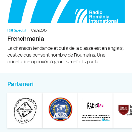
RRI Spécial
09.09.2015
Frenchmania
La chanson tendance et qui a de la classe est en anglais,
cest ce que pensent nombre de Roumains. Une
orientation appuyée à grands renforts par la...
Parteneri
Muzeul Național al Țăran
Liga Stu