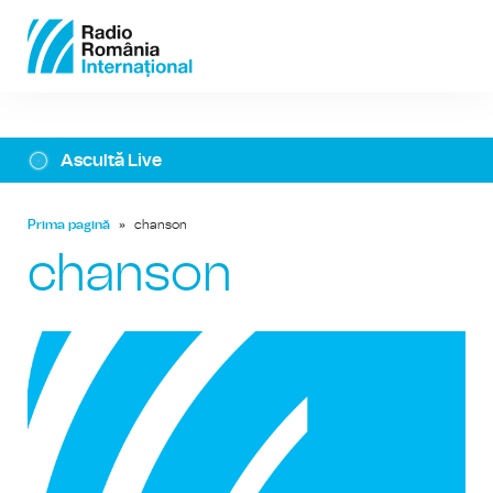
Ascultă Live
Prima pagină
»
chanson
chanson