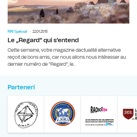
RRI Spécial
22.01.2015
Le „Regard” qui s’entend
Cette semaine, votre magazine dactualité alternative
reçoit de bons amis, car nous allons nous intéresser au
dernier numéro de "Regard", le...
Parteneri
Muzeul Național al Țăran
Liga Stu