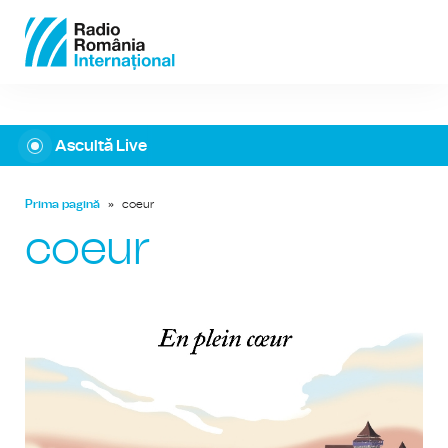
Ascultă Live
Prima pagină
»
coeur
coeur