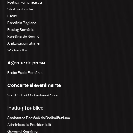
Politică Românească
Știrile războiului
Radio
România Regional
Eu aleg România
România de Nota 10
Ambasadorii Științei
Work and live
Agenție de presă
Rador Radio România
Concerte și evenimente
Sala Radio & Orchestre și Coruri
Instituții publice
Societatea Română de Radiodifuziune
Administrația Prezidențială
Guvernul României