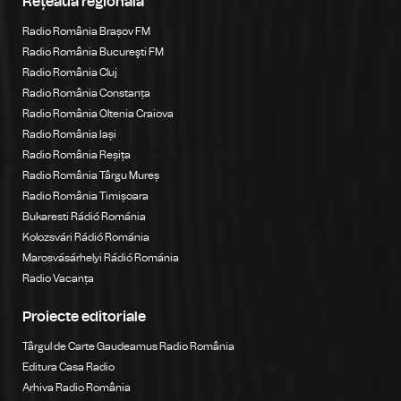
Rețeaua regională
Radio România Brașov FM
Radio România Bucureşti FM
Radio România Cluj
Radio România Constanța
Radio România Oltenia Craiova
Radio România Iași
Radio România Reșița
Radio România Târgu Mureș
Radio România Timișoara
Bukaresti Rádió Románia
Kolozsvári Rádió Románia
Marosvásárhelyi Rádió Románia
Radio Vacanța
Proiecte editoriale
Târgul de Carte Gaudeamus Radio România
Editura Casa Radio
Arhiva Radio România