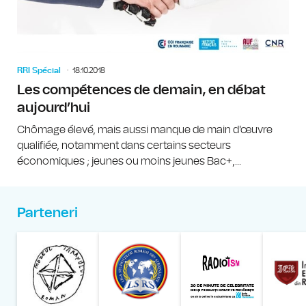
RRI Spécial
18.10.2018
Les compétences de demain, en débat
aujourd’hui
Chômage élevé, mais aussi manque de main d'œuvre
qualifiée, notamment dans certains secteurs
économiques ; jeunes ou moins jeunes Bac+,...
Parteneri
Muzeul Național al Țăran
Liga Stu