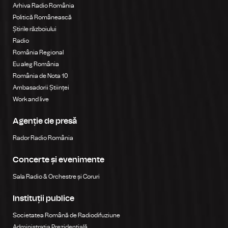
Arhiva Radio România
Politică Românească
Știrile războiului
Radio
România Regional
Eu aleg România
România de Nota 10
Ambasadorii Științei
Work and live
Agenție de presă
Rador Radio România
Concerte și evenimente
Sala Radio & Orchestre și Coruri
Instituții publice
Societatea Română de Radiodifuziune
Administrația Prezidențială