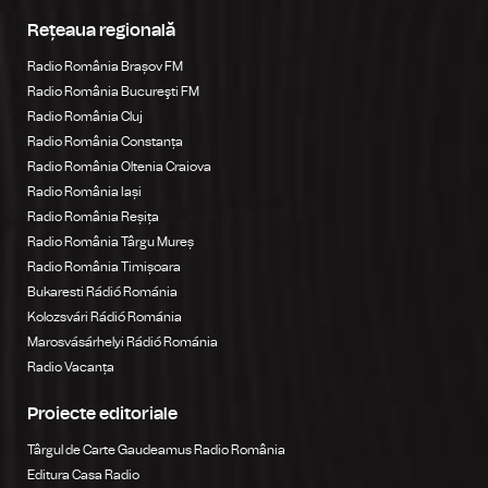
Rețeaua regională
Radio România Brașov FM
Radio România Bucureşti FM
Radio România Cluj
Radio România Constanța
Radio România Oltenia Craiova
Radio România Iași
Radio România Reșița
Radio România Târgu Mureș
Radio România Timișoara
Bukaresti Rádió Románia
Kolozsvári Rádió Románia
Marosvásárhelyi Rádió Románia
Radio Vacanța
Proiecte editoriale
Târgul de Carte Gaudeamus Radio România
Editura Casa Radio