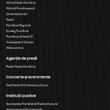
Arhiva Radio România
Politică Românească
Știrile războiului
Radio
România Regional
Eu aleg România
România de Nota 10
Ambasadorii Științei
Work and live
Agenție de presă
Rador Radio România
Concerte și evenimente
Sala Radio & Orchestre și Coruri
Instituții publice
Societatea Română de Radiodifuziune
Administrația Prezidențială