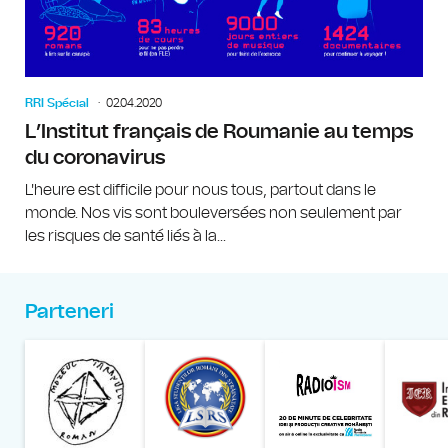
RRI Spécial
02.04.2020
L’Institut français de Roumanie au temps
du coronavirus
L'heure est difficile pour nous tous, partout dans le
monde. Nos vis sont bouleversées non seulement par
les risques de santé liés à la...
Parteneri
Muzeul Național al Țăran
Liga Stu