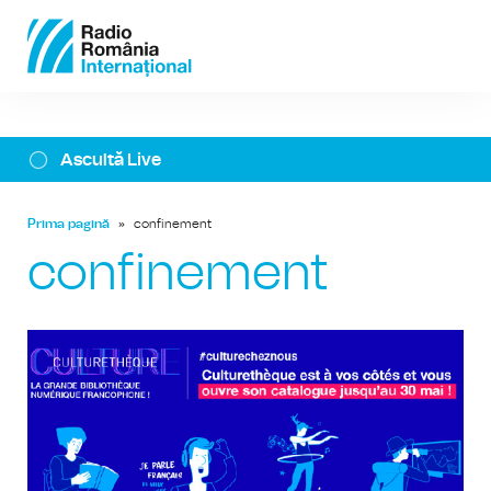
Ascultă Live
Prima pagină
»
confinement
confinement