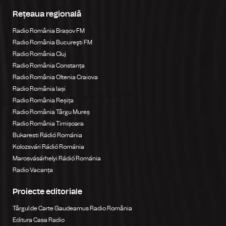
Rețeaua regională
Radio România Brașov FM
Radio România Bucureşti FM
Radio România Cluj
Radio România Constanța
Radio România Oltenia Craiova
Radio România Iași
Radio România Reșița
Radio România Târgu Mureș
Radio România Timișoara
Bukaresti Rádió Románia
Kolozsvári Rádió Románia
Marosvásárhelyi Rádió Románia
Radio Vacanța
Proiecte editoriale
Târgul de Carte Gaudeamus Radio România
Editura Casa Radio