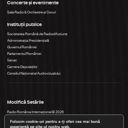
Concerte și evenimente
Sala Radio & Orchestre și Coruri
Instituții publice
Societatea Română de Radiodifuziune
Administrația Prezidențială
Guvernul României
Parlamentul României
Senat
Camera Deputaților
Consiliul Național al Audiovizualului
Modifică Setările
Radio România Internațional © 2026
Str. General Berthelot, Nr. 60-64, RO-010165, Bucureşti, România
Folosim cookie-uri pentru a-ți oferi cea mai bună
experiență pe site-ul nostru web.