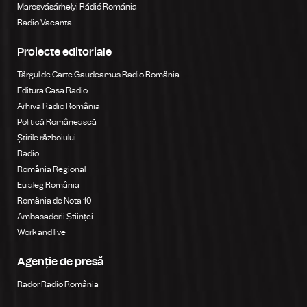
Marosvásárhelyi Rádió Románia
Radio Vacanța
Proiecte editoriale
Târgul de Carte Gaudeamus Radio România
Editura Casa Radio
Arhiva Radio România
Politică Românească
Știrile războiului
Radio
România Regional
Eu aleg România
România de Nota 10
Ambasadorii Științei
Work and live
Agenție de presă
Rador Radio România