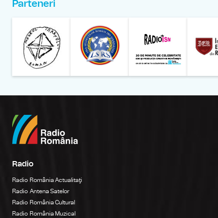
Parteneri
Muzeul Național al Țăran
Liga Stu
Radio
Radio România Actualitaţi
Radio Antena Satelor
Radio România Cultural
Radio România Muzical