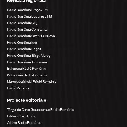
Rețeaua regională
Radio România Brașov FM
Radio România Bucureşti FM
Radio România Cluj
Radio România Constanța
Radio România Oltenia Craiova
Radio România Iași
Radio România Reșița
Radio România Târgu Mureș
Radio România Timișoara
Bukaresti Rádió Románia
Kolozsvári Rádió Románia
Marosvásárhelyi Rádió Románia
Radio Vacanța
Proiecte editoriale
Târgul de Carte Gaudeamus Radio România
Editura Casa Radio
Arhiva Radio România