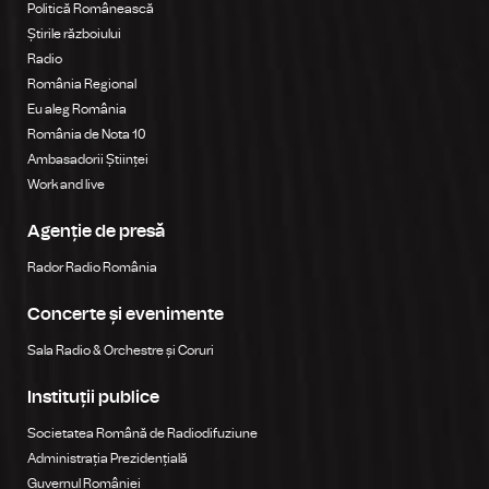
Politică Românească
Știrile războiului
Radio
România Regional
Eu aleg România
România de Nota 10
Ambasadorii Științei
Work and live
Agenție de presă
Rador Radio România
Concerte și evenimente
Sala Radio & Orchestre și Coruri
Instituții publice
Societatea Română de Radiodifuziune
Administrația Prezidențială
Guvernul României