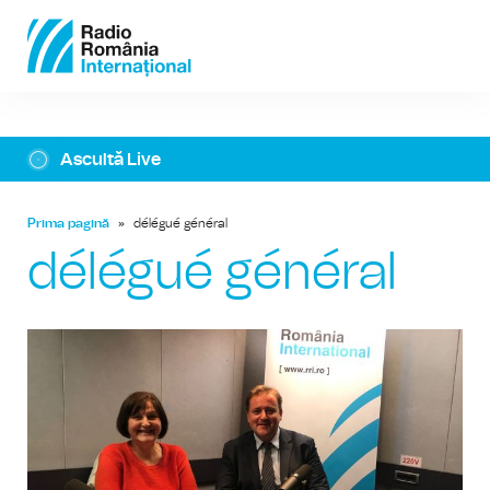
Ascultă Live
Prima pagină
»
délégué général
délégué général