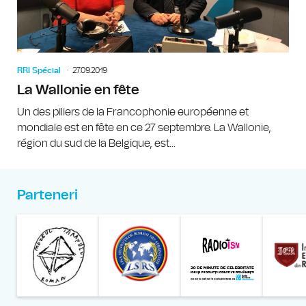
RRI Spécial
27.09.2019
La Wallonie en fête
Un des piliers de la Francophonie européenne et
mondiale est en fête en ce 27 septembre. La Wallonie,
région du sud de la Belgique, est...
Parteneri
Muzeul Național al Țăran
Liga Stu