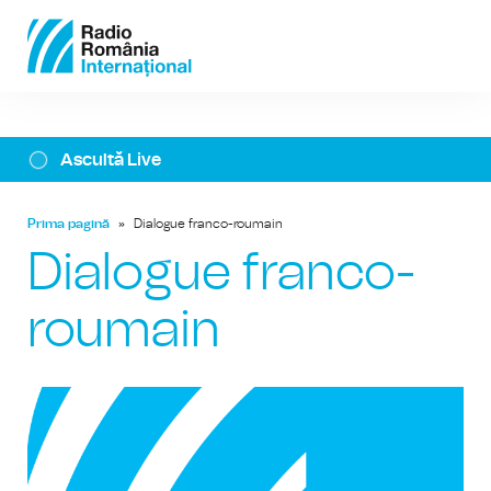
Ascultă Live
Prima pagină
»
Dialogue franco-roumain
Dialogue franco-
roumain