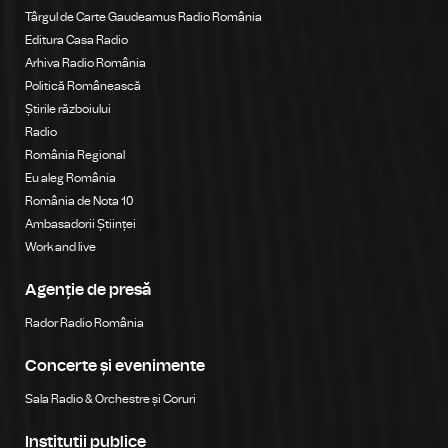
Târgul de Carte Gaudeamus Radio România
Editura Casa Radio
Arhiva Radio România
Politică Românească
Știrile războiului
Radio
România Regional
Eu aleg România
România de Nota 10
Ambasadorii Științei
Work and live
Agenție de presă
Rador Radio România
Concerte și evenimente
Sala Radio & Orchestre și Coruri
Instituții publice