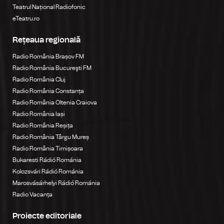
Teatrul Național Radiofonic
eTeatru.ro
Rețeaua regională
Radio România Brașov FM
Radio România Bucureşti FM
Radio România Cluj
Radio România Constanța
Radio România Oltenia Craiova
Radio România Iași
Radio România Reșița
Radio România Târgu Mureș
Radio România Timișoara
Bukaresti Rádió Románia
Kolozsvári Rádió Románia
Marosvásárhelyi Rádió Románia
Radio Vacanța
Proiecte editoriale