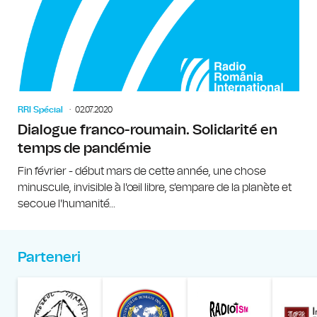
RRI Spécial
02.07.2020
Dialogue franco-roumain. Solidarité en
temps de pandémie
Fin février - début mars de cette année, une chose
minuscule, invisible à l'œil libre, s'empare de la planète et
secoue l'humanité...
Parteneri
Muzeul Național al Țăran
Liga Stu