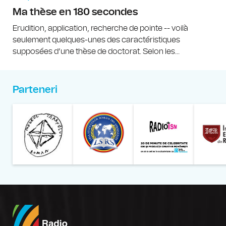
Ma thèse en 180 secondes
Erudition, application, recherche de pointe -- voilà
seulement quelques-unes des caractéristiques
supposées d’une thèse de doctorat. Selon les...
Parteneri
Muzeul Național al Țăran
Liga Stu