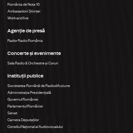
România de Nota 10
Ambasadorii Științei
Work and live
Agenție de presă
Rador Radio România
Concerte și evenimente
Sala Radio & Orchestre și Coruri
Instituții publice
Societatea Română de Radiodifuziune
Administrația Prezidențială
Guvernul României
Parlamentul României
Senat
Camera Deputaților
Consiliul Național al Audiovizualului