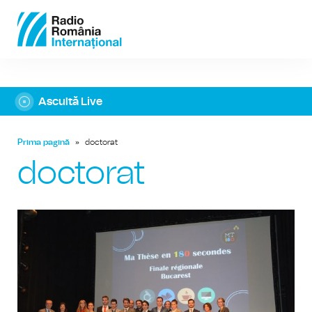
Ascultă Live
Prima pagină
»
doctorat
doctorat