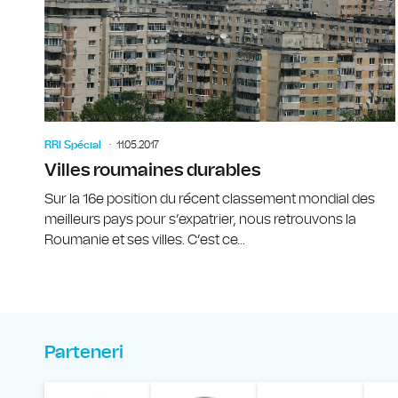
RRI Spécial
11.05.2017
Villes roumaines durables
Sur la 16e position du récent classement mondial des
meilleurs pays pour s’expatrier, nous retrouvons la
Roumanie et ses villes. C’est ce...
Parteneri
Muzeul Național al Ț
Liga 