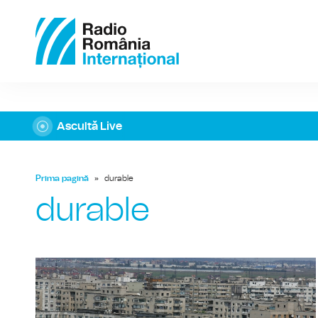
Ascultă Live
Prima pagină
»
durable
durable