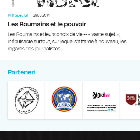
RRI Spécial
29.05.2014
Les Roumains et le pouvoir
Les Roumains et leurs choix de vie -- « vaste sujet »,
inépuisable surtout, sur lequel s’attarde à nouveau, les
regards des journalistes...
Parteneri
Muzeul Național al Țăran
Liga Stu