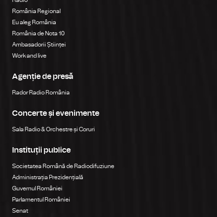
România Regional
Eu aleg România
România de Nota 10
Ambasadorii Științei
Work and live
Agenție de presă
Rador Radio România
Concerte și evenimente
Sala Radio & Orchestre și Coruri
Instituții publice
Societatea Română de Radiodifuziune
Administrația Prezidențială
Guvernul României
Parlamentul României
Senat