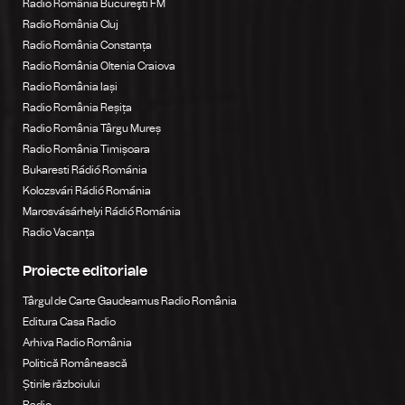
Radio România Bucureşti FM
Radio România Cluj
Radio România Constanța
Radio România Oltenia Craiova
Radio România Iași
Radio România Reșița
Radio România Târgu Mureș
Radio România Timișoara
Bukaresti Rádió Románia
Kolozsvári Rádió Románia
Marosvásárhelyi Rádió Románia
Radio Vacanța
Proiecte editoriale
Târgul de Carte Gaudeamus Radio România
Editura Casa Radio
Arhiva Radio România
Politică Românească
Știrile războiului
Radio