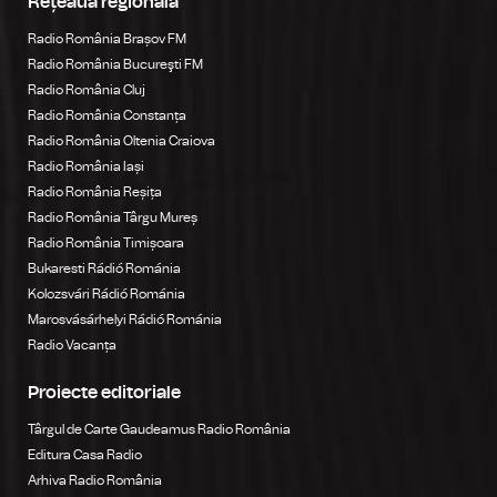
Rețeaua regională
Radio România Brașov FM
Radio România Bucureşti FM
Radio România Cluj
Radio România Constanța
Radio România Oltenia Craiova
Radio România Iași
Radio România Reșița
Radio România Târgu Mureș
Radio România Timișoara
Bukaresti Rádió Románia
Kolozsvári Rádió Románia
Marosvásárhelyi Rádió Románia
Radio Vacanța
Proiecte editoriale
Târgul de Carte Gaudeamus Radio România
Editura Casa Radio
Arhiva Radio România