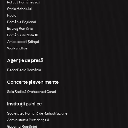
Politică Românească
Știrile războiului
Radio
România Regional
Eu aleg România
România de Nota 10
Ambasadorii Științei
Work and live
Agenție de presă
Rador Radio România
Concerte și evenimente
Sala Radio & Orchestre și Coruri
Instituții publice
Societatea Română de Radiodifuziune
Administrația Prezidențială
Guvernul României