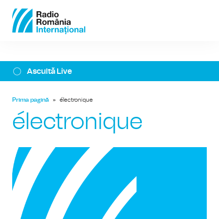
Ascultă Live
Prima pagină
»
électronique
électronique