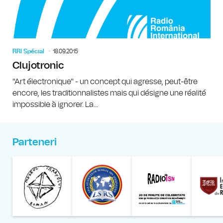
RRI Spécial
18.09.2015
Clujotronic
"Art électronique" - un concept qui agresse, peut-être
encore, les traditionnalistes mais qui désigne une réalité
impossible à ignorer. La...
Parteneri
Muzeul Național al Țăran
Liga Stu