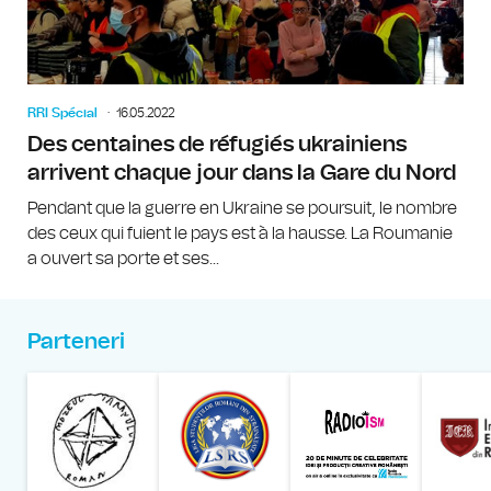
RRI Spécial
16.05.2022
Des centaines de réfugiés ukrainiens
arrivent chaque jour dans la Gare du Nord
Pendant que la guerre en Ukraine se poursuit, le nombre
des ceux qui fuient le pays est à la hausse. La Roumanie
a ouvert sa porte et ses...
Parteneri
Muzeul Național al Țăran
Liga Stu