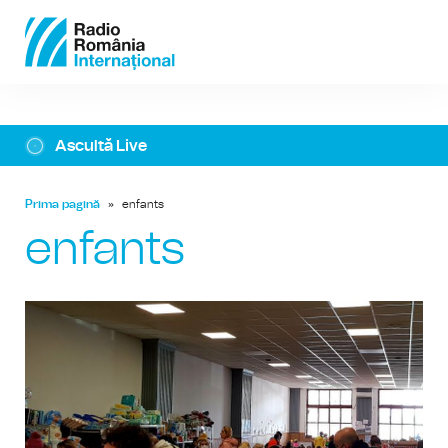
Ascultă Live
Prima pagină
»
enfants
enfants