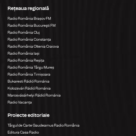
Rețeaua regională
Radio România Brașov FM
Radio România Bucureşti FM
Radio România Cluj
Radio România Constanța
Radio România Oltenia Craiova
Radio România Iași
Radio România Reșița
Radio România Târgu Mureș
Radio România Timișoara
Bukaresti Rádió Románia
Kolozsvári Rádió Románia
Marosvásárhelyi Rádió Románia
Radio Vacanța
Proiecte editoriale
Târgul de Carte Gaudeamus Radio România
Editura Casa Radio