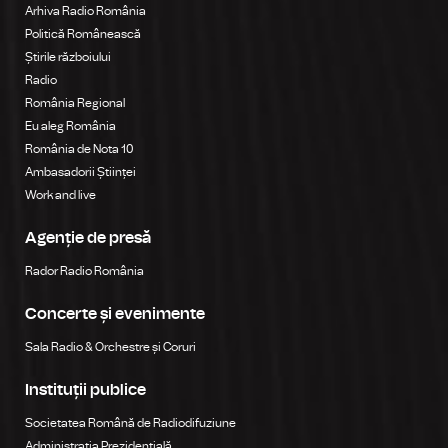
Arhiva Radio România
Politică Românească
Știrile războiului
Radio
România Regional
Eu aleg România
România de Nota 10
Ambasadorii Științei
Work and live
Agenție de presă
Rador Radio România
Concerte și evenimente
Sala Radio & Orchestre și Coruri
Instituții publice
Societatea Română de Radiodifuziune
Administrația Prezidențială