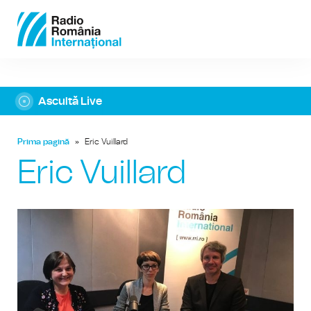
Ascultă Live
Prima pagină
»
Eric Vuillard
Eric Vuillard