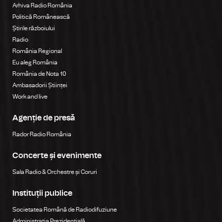
Arhiva Radio România
Politică Românească
Știrile războiului
Radio
România Regional
Eu aleg România
România de Nota 10
Ambasadorii Științei
Work and live
Agenție de presă
Rador Radio România
Concerte și evenimente
Sala Radio & Orchestre și Coruri
Instituții publice
Societatea Română de Radiodifuziune
Administrația Prezidențială