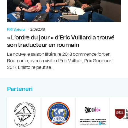
RRI Spécial
27.09.2018
« L’ordre du jour » d’Eric Vuillard a trouvé
son traducteur en roumain
La nouvelle saison littéraire 2018 commence fort en
Roumanie, avec la visite d'Eric Vuillard, Prix Goncourt
2017. L'histoire peut se...
Parteneri
Muzeul Național al Țăran
Liga Stu