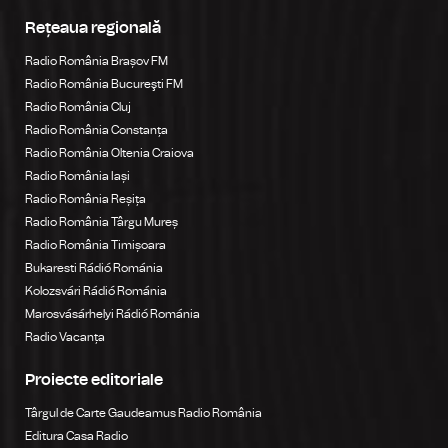
Rețeaua regională
Radio România Brașov FM
Radio România Bucureşti FM
Radio România Cluj
Radio România Constanța
Radio România Oltenia Craiova
Radio România Iași
Radio România Reșița
Radio România Târgu Mureș
Radio România Timișoara
Bukaresti Rádió Románia
Kolozsvári Rádió Románia
Marosvásárhelyi Rádió Románia
Radio Vacanța
Proiecte editoriale
Târgul de Carte Gaudeamus Radio România
Editura Casa Radio