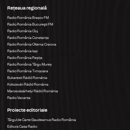
Rețeaua regională
Radio România Brașov FM
Radio România Bucureşti FM
Radio România Cluj
Radio România Constanța
Radio România Oltenia Craiova
Radio România Iași
Radio România Reșița
Radio România Târgu Mureș
Radio România Timișoara
Bukaresti Rádió Románia
Kolozsvári Rádió Románia
Marosvásárhelyi Rádió Románia
Radio Vacanța
Proiecte editoriale
Târgul de Carte Gaudeamus Radio România
Editura Casa Radio