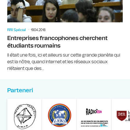
RRI Spécial
19.04.2018
Entreprises francophones cherchent
étudiants roumains
Il était une fois, ici et ailleurs sur cette grande planète qui
est la nôtre, quand Internet et les réseaux sociaux
n'étaient que des...
Parteneri
Muzeul Național al Țăran
Liga Stu