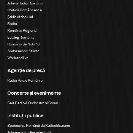
Arhiva Radio România
Politică Românească
Știrile războiului
Radio
România Regional
Eu aleg România
România de Nota 10
Ambasadorii Științei
Work and live
Agenție de presă
Rador Radio România
Concerte și evenimente
Sala Radio & Orchestre și Coruri
Instituții publice
Societatea Română de Radiodifuziune
Administrația Prezidențială