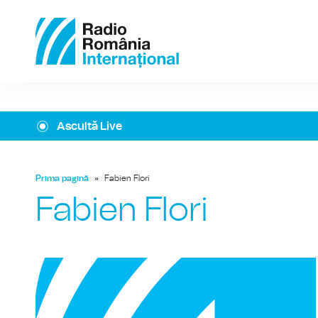
Ascultă Live
Prima pagină
»
Fabien Flori
Fabien Flori