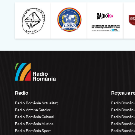
Muzeul Național al Ț
Liga 
Radio
Rețeaua r
Radio România Actualitaţi
Radio Români
Radio Antena Satelor
Radio România
Radio România Cultural
Radio România
Radio România Muzical
Radio Români
Radio România Sport
Radio România