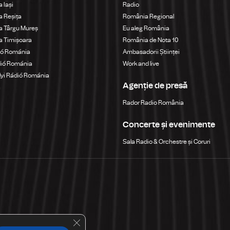
 Iași
Radio
 Reșița
România Regional
a Târgu Mureș
Eu aleg România
a Timișoara
România de Nota 10
ió Románia
Ambasadorii Științei
dió Románia
Work and live
yi Rádió Románia
Agenție de presă
a
Rador Radio România
Concerte și evenimente
Sala Radio & Orchestre și Coruri
Close GDPR Cookie Banner