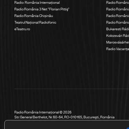
Radio România Internațional
Radio România
Radio România 3 Net "Florian Pittiş"
Radio România
Radio România Chișinău
Radio Români
Teatrul Național Radiofonic
Radio Români
eTeatru.ro
Bukaresti Rád
Kolozsvári Rá
Marosvásárhel
Radio Vacanț
Radio România Internațional © 2026
Str. General Berthelot, Nr. 60-64, RO-010165, Bucureşti, România