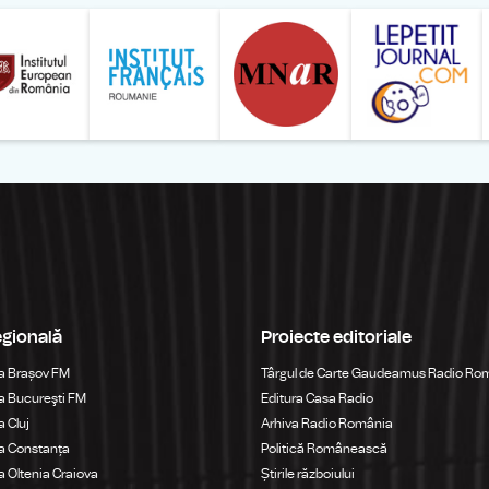
ăranului Român
Studentilor Romani din Strainatate - LSRS
Modernism | The Leading Romanian Art Magazine 
Institului European din România
Institutul France
egională
Proiecte editoriale
a Brașov FM
Târgul de Carte Gaudeamus Radio Ro
 Bucureşti FM
Editura Casa Radio
 Cluj
Arhiva Radio România
a Constanța
Politică Românească
 Oltenia Craiova
Știrile războiului