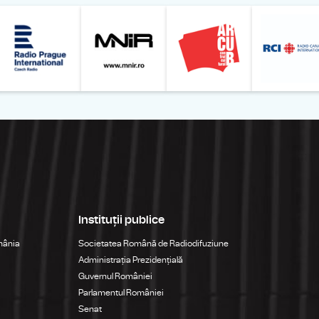
Online
z din România – Bucureşti
Muzeul Național de Artă al României
Le petit Journal
Radio Prague International
Muzeul Națio
Instituții publice
mânia
Societatea Română de Radiodifuziune
Administrația Prezidențială
Guvernul României
Parlamentul României
Senat