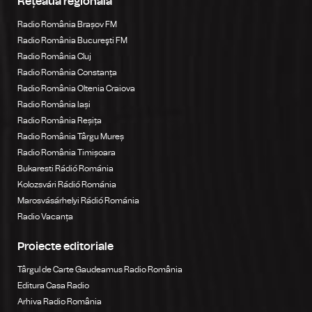
Rețeaua regională
Radio România Brașov FM
Radio România Bucureşti FM
Radio România Cluj
Radio România Constanța
Radio România Oltenia Craiova
Radio România Iași
Radio România Reșița
Radio România Târgu Mureș
Radio România Timișoara
Bukaresti Rádió Románia
Kolozsvári Rádió Románia
Marosvásárhelyi Rádió Románia
Radio Vacanța
Proiecte editoriale
Târgul de Carte Gaudeamus Radio România
Editura Casa Radio
Arhiva Radio România