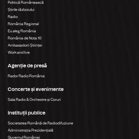
Politică Românească
Știrile războiului
Radio
România Regional
Eu aleg România
România de Nota 10
Ambasadorii Științei
Work and live
Agenție de presă
Rador Radio România
Concerte și evenimente
Sala Radio & Orchestre și Coruri
Instituții publice
Societatea Română de Radiodifuziune
Administrația Prezidențială
Guvernul României