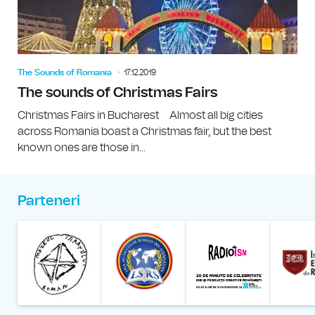
The Sounds of Romania
17.12.2019
The sounds of Christmas Fairs
Christmas Fairs in Bucharest Almost all big cities
across Romania boast a Christmas fair, but the best
known ones are those in...
Parteneri
Muzeul Național al Țăran
Liga Stu