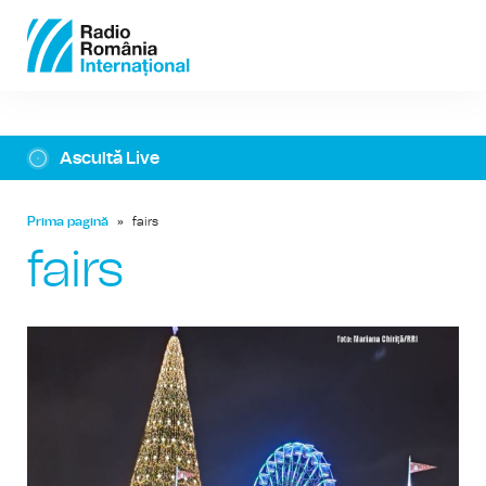
Ascultă Live
Prima pagină
»
fairs
fairs