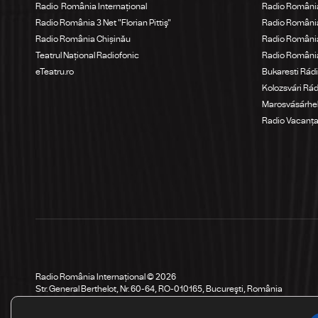
Radio România Internațional
Radio România
Radio România 3 Net "Florian Pittiş"
Radio România
Radio România Chișinău
Radio Români
Teatrul Național Radiofonic
Radio Români
eTeatru.ro
Bukaresti Rád
Kolozsvári Rá
Marosvásárhel
Radio Vacanț
Radio România Internațional © 2026
Str. General Berthelot, Nr. 60-64, RO-010165, Bucureşti, România