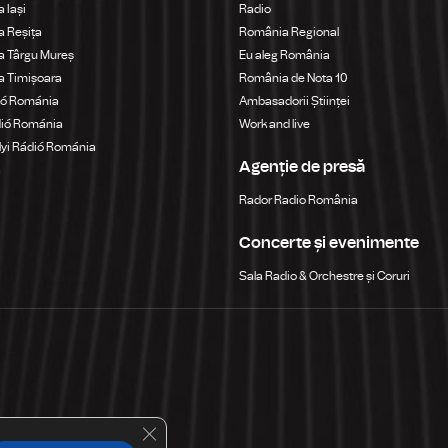
 Iași
Radio
 Reșița
România Regional
a Târgu Mureș
Eu aleg România
a Timișoara
România de Nota 10
ió Románia
Ambasadorii Științei
dió Románia
Work and live
yi Rádió Románia
Agenție de presă
a
Rador Radio România
Concerte și evenimente
Sala Radio & Orchestre și Coruri
Close GDPR Cookie Banner