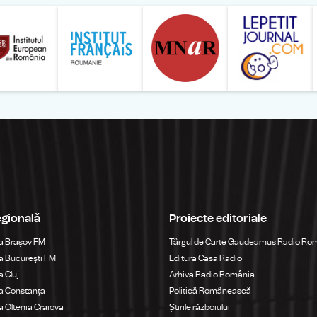
ăranului Român
Studentilor Romani din Strainatate - LSRS
Modernism | The Leading Romanian Art Magazine 
Institului European din România
Institutul France
egională
Proiecte editoriale
a Brașov FM
Târgul de Carte Gaudeamus Radio Ro
 Bucureşti FM
Editura Casa Radio
 Cluj
Arhiva Radio România
a Constanța
Politică Românească
 Oltenia Craiova
Știrile războiului