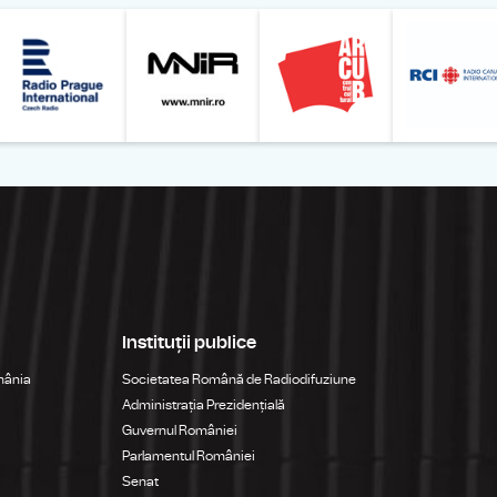
Online
z din România – Bucureşti
Muzeul Național de Artă al României
Le petit Journal
Radio Prague International
Muzeul Națio
Instituții publice
mânia
Societatea Română de Radiodifuziune
Administrația Prezidențială
Guvernul României
Parlamentul României
Senat