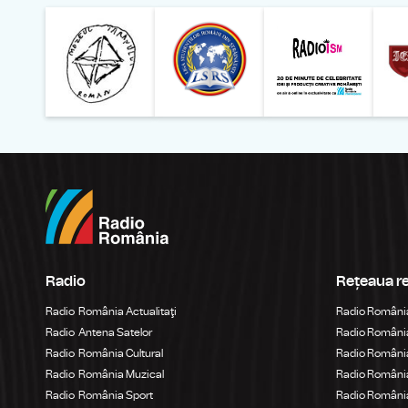
Muzeul Național al Ț
Liga 
Radio
Rețeaua r
Radio România Actualitaţi
Radio Români
Radio Antena Satelor
Radio România
Radio România Cultural
Radio România
Radio România Muzical
Radio Români
Radio România Sport
Radio România