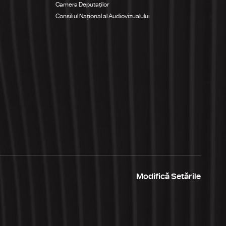
Camera Deputaților
Consiliul Național al Audiovizualului
Modifică Setările